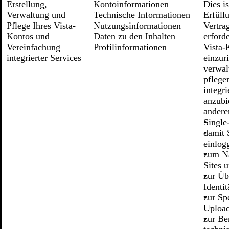
Erstellung,
Kontoinformationen
Dies is
Verwaltung und
Technische Informationen
Erfüll
Pflege Ihres Vista-
Nutzungsinformationen
Vertra
Kontos und
Daten zu den Inhalten
erford
Vereinfachung
Profilinformationen
Vista-
integrierter Services
einzur
verwal
pflege
integri
anzubi
ander
Single
damit 
einlog
zum Na
Sites 
zur Üb
Identit
zur Sp
Upload
zur Be