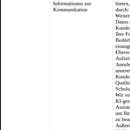
Informationen zur
bieten
Kommunikation
durch:
Weiter
Daten 
Kunden
Ihre F
Bedürf
einzug
Überw
Aufze
Anrufe
unser
Kunde
Qualit
Schul
Wir ve
KI-ges
Assist
um Ihr
zu bea
Außerd