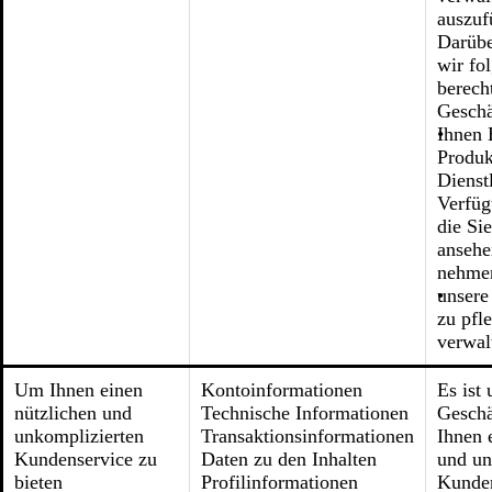
auszuf
Darübe
wir fo
berech
Geschä
Ihnen 
Produk
Dienst
Verfüg
die Si
ansehe
nehmen
unsere
zu pfl
verwal
Um Ihnen einen
Kontoinformationen
Es ist 
nützlichen und
Technische Informationen
Geschä
unkomplizierten
Transaktionsinformationen
Ihnen 
Kundenservice zu
Daten zu den Inhalten
und un
bieten
Profilinformationen
Kunden