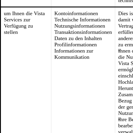
techni
um Ihnen die Vista
Kontoinformationen
Dies i
Services zur
Technische Informationen
damit 
Verfügung zu
Nutzungsinformationen
Vertra
stellen
Transaktionsinformationen
erfüll
Daten zu den Inhalten
andere
Profilinformationen
zu erm
Informationen zur
Ihnen 
Kommunikation
die Nu
Vista 
ermögl
einsch
Hochla
Herunt
Zusamm
Bezug 
der g
Nutzun
Ihre B
bearbe
verwal