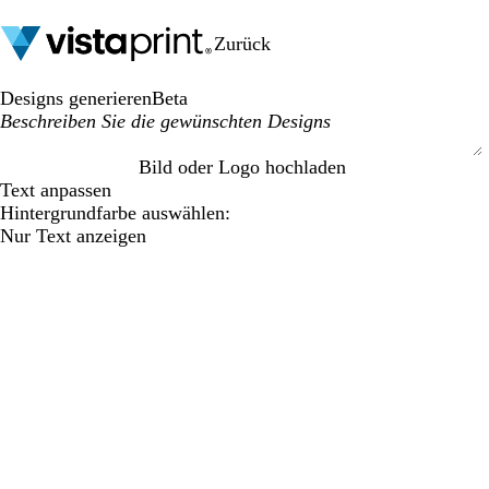
Zurück
Designs generieren
Beta
Bild oder Logo hochladen
S
Text anpassen
u
Hintergrundfarbe auswählen:
b
Nur Text anzeigen
m
i
t
t
i
n
g