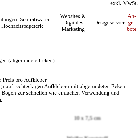
inkl. MwSt.
exkl. MwSt.
Websites &
An­­
a­dung­en, Schreib­wa­ren
Digitales
Designservice
ge­­
 Hochzeitspapeterie
Marketing
bo­­te
gen (abgerundete Ecken)
r Preis pro Aufkleber.
gn auf rechteckigen Aufklebern mit abgerundeten Ecken
uf Bögen zur schnellen wie einfachen Verwendung und
en
10 x 7,5 cm
Loading