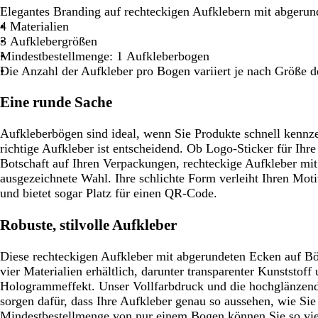
u
u
Elegantes Branding auf rechteckigen Aufklebern mit abgeru
u
4 Materialien
3 Aufklebergrößen
Mindestbestellmenge: 1 Aufkleberbogen
Die Anzahl der Aufkleber pro Bogen variiert je nach Größe d
Eine runde Sache
Aufkleberbögen sind ideal, wenn Sie Produkte schnell kennz
richtige Aufkleber ist entscheidend. Ob Logo-Sticker für Ihre
Botschaft auf Ihren Verpackungen, rechteckige Aufkleber mi
ausgezeichnete Wahl. Ihre schlichte Form verleiht Ihren Mot
und bietet sogar Platz für einen QR-Code.
Robuste, stilvolle Aufkleber
Diese rechteckigen Aufkleber mit abgerundeten Ecken auf Bö
vier Materialien erhältlich, darunter transparenter Kunststoff
Hologrammeffekt. Unser Vollfarbdruck und die hochglänzend
sorgen dafür, dass Ihre Aufkleber genau so aussehen, wie Si
Mindestbestellmenge von nur einem Bogen können Sie so vie