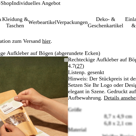
-Shop
Individuelles Angebot
&
Kleidung &
Deko- &
Einl­
Werbeartikel
Verpackungen
Taschen
Geschenkartikel
&
ation zum Versand
hier
.
ge Aufkleber auf Bögen (abgerundete Ecken)
Vergrößer-/verkleinerbares
Zoom
Verwenden
Klicken
Rechteckige Aufkleber auf Bö
Bild
auf
Sie
zum
Bewertungen
4.7
(
27
)
Minimum
die
Vergrößern
27
Listenp. gesenkt
Tasten
lesen
Hinweis: Der Stückpreis ist de
+
Setzen Sie Ihr Logo oder Desi
und
elegant in Szene. Gedruckt a
-
Aufbewahrung.
Details anseh
zum
Größe
Zoomen
8,7 x 4,9 cm
und
die
6,8 x 2,1 cm
Pfeiltasten
Material
zum