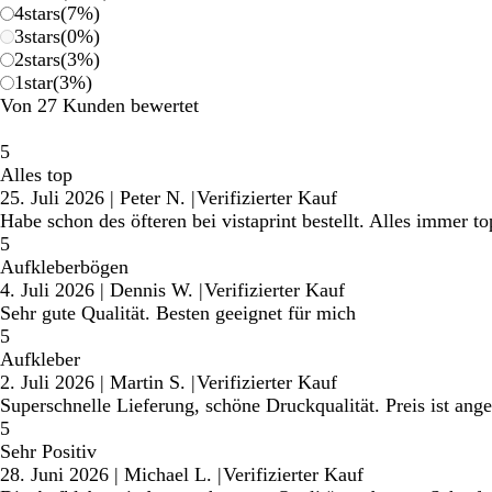
4
stars
(
7
%)
3
stars
(
0
%)
2
stars
(
3
%)
1
star
(
3
%)
Von 27 Kunden bewertet
5
Alles top
25. Juli 2026
|
Peter N.
|
Verifizierter Kauf
Habe schon des öfteren bei vistaprint bestellt. Alles immer t
5
Aufkleberbögen
4. Juli 2026
|
Dennis W.
|
Verifizierter Kauf
Sehr gute Qualität. Besten geeignet für mich
5
Aufkleber
2. Juli 2026
|
Martin S.
|
Verifizierter Kauf
Superschnelle Lieferung, schöne Druckqualität. Preis ist ang
5
Sehr Positiv
28. Juni 2026
|
Michael L.
|
Verifizierter Kauf