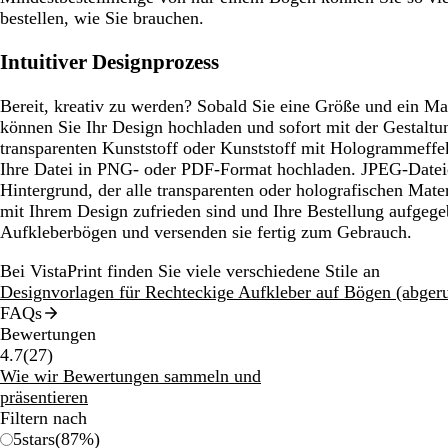
bestellen, wie Sie brauchen.
Intuitiver Designprozess
Bereit, kreativ zu werden? Sobald Sie eine Größe und ein Ma
können Sie Ihr Design hochladen und sofort mit der Gestaltu
transparenten Kunststoff oder Kunststoff mit Hologrammeffe
Ihre Datei in PNG- oder PDF-Format hochladen. JPEG-Datei
Hintergrund, der alle transparenten oder holografischen Mater
mit Ihrem Design zufrieden sind und Ihre Bestellung aufgege
Aufkleberbögen und versenden sie fertig zum Gebrauch.
Bei VistaPrint finden Sie viele verschiedene Stile an
Designvorlagen für Rechteckige Aufkleber auf Bögen (abger
FAQs
Bewertungen
27
4.7
(
27
)
Bewertungen
Wie wir Bewertungen sammeln und
präsentieren
Filtern nach
5
stars
(
87
%)