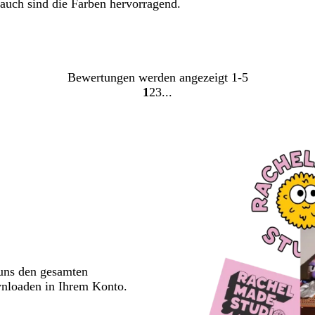
 auch sind die Farben hervorragend.
Bewertungen werden angezeigt
1-5
1
2
3
Gehe
Gehe
Gehe
zu
zu
zu
Seite
Seite
Seite
 uns den gesamten
wnloaden in Ihrem Konto.