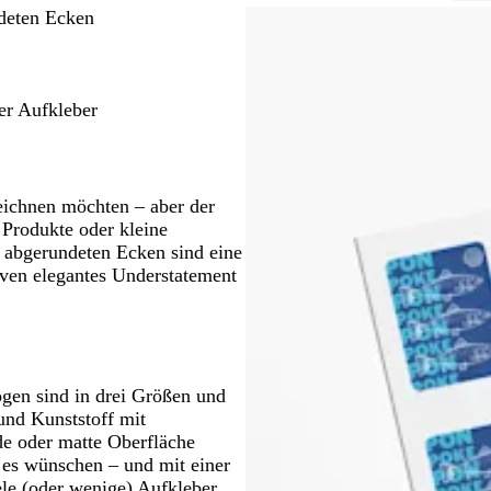
n
u
C
H
O
O
H
ndeten Ecken
r
e
r
l
e
è
l
a
i
l
m
l
n
v
l
e
b
g
g
r
er Aufkleber
r
e
r
o
a
ü
s
u
n
a
n
eichnen möchten – aber der
 Produkte oder kleine
t abgerundeten Ecken sind eine
iven elegantes Understatement
gen sind in drei Größen und
 und Kunststoff mit
e oder matte Oberfläche
e es wünschen – und mit einer
le (oder wenige) Aufkleber