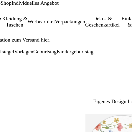
-Shop
Individuelles Angebot
&
Kleidung &
Deko- &
Einl­
Werbeartikel
Verpackungen
Taschen
Geschenkartikel
&
ation zum Versand
hier
.
fsiegel
Vorlagen
Geburtstag
Kindergeburtstag
Eigenes Design h