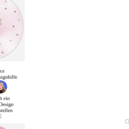
ce
signhilfe
h ein
Design
stellen
€