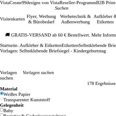
VistaCreate
99designs von Vista
Reseller-Programm
B2B Print
Flyer, Werbung
Werbetechnik &
Aufkleber 
Visitenkarten
& Bürobedarf
Außenwerbung
Etiketten
Galeriebild
🚚
GRATIS-VERSAND ab 60 € Bestellwert. Mehr Inform
1
von
Startseite
Aufkleber & Etiketten
Etiketten
Selbstklebende Brie
1
...
Vorlagen: Selbstklebende Briefsiegel - Kindergeburtstag
Vorlagen
suchen
178 Ergebnisse
Filter
Material
Weißes Papier
Transparenter Kunststoff
Gelegenheit
Baby