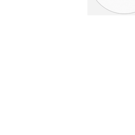
ang
ang