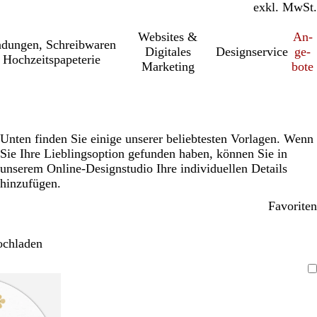
inkl. MwSt.
exkl. MwSt.
Websites &
An­­
a­dung­en, Schreib­wa­ren
Digitales
Designservice
ge­­
 Hochzeitspapeterie
Marketing
bo­­te
Unten finden Sie einige unserer beliebtesten Vorlagen. Wenn
Sie Ihre Lieblingsoption gefunden haben, können Sie in
unserem Online-Designstudio Ihre individuellen Details
hinzufügen.
Favoriten
ochladen