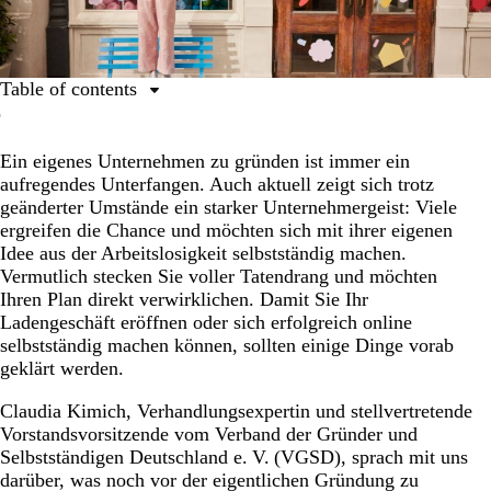
Table of contents
1. Selbstständig machen, aber womit?
Ein eigenes Unternehmen zu gründen ist immer ein
2. Freelancer, Freiberufler oder Kleingewerbe?
aufregendes Unterfangen. Auch aktuell zeigt sich trotz
3. Welche Kosten kommen auf mich zu?
geänderter Umstände ein starker Unternehmergeist: Viele
ergreifen die Chance und möchten sich mit ihrer eigenen
4. Wie schreibe ich einen Businessplan?
Idee aus der Arbeitslosigkeit selbstständig machen.
5. Selbstständig von zuhause aus
Vermutlich stecken Sie voller Tatendrang und möchten
Ihren Plan direkt verwirklichen. Damit Sie Ihr
6. Selbstständig ohne Eigenkapital
Ladengeschäft eröffnen oder sich erfolgreich online
7. Aus der Arbeitslosigkeit selbstständig machen
selbstständig machen können, sollten einige Dinge vorab
geklärt werden.
8. Online selbstständig machen
Claudia Kimich, Verhandlungsexpertin und stellvertretende
9. Nebenberuflich selbstständig machen
Vorstandsvorsitzende vom Verband der Gründer und
10. Wo liegen meine Stärken, und wo brauche ich
Selbstständigen Deutschland e. V. (VGSD), sprach mit uns
Hilfe?
darüber, was noch vor der eigentlichen Gründung zu