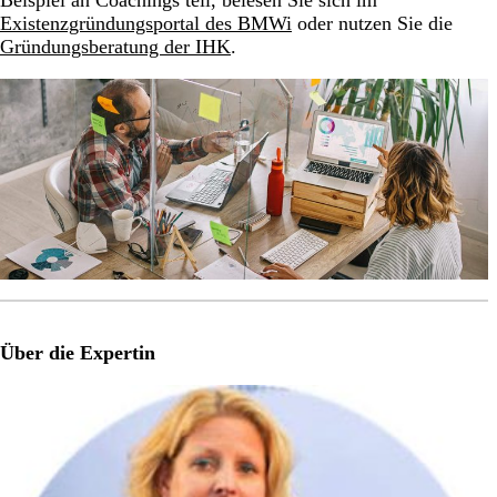
Beispiel an Coachings teil, belesen Sie sich im
Existenzgründungsportal des BMWi
oder nutzen Sie die
Gründungsberatung der IHK
.
Über die Expertin