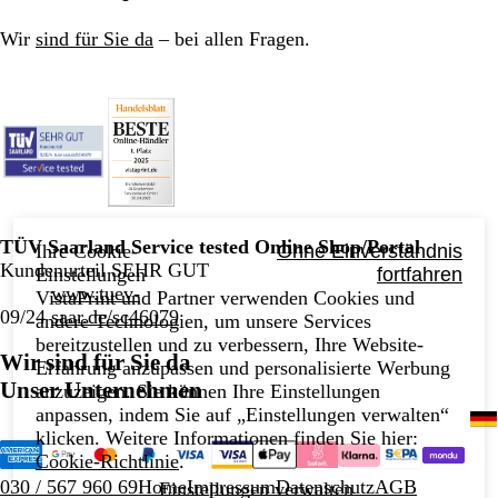
Wir
sind für Sie da
– bei allen Fragen.
TÜV Saarland Service tested Online Shop/Portal
Ihre Cookie-
Ohne Einverständnis
Kundenurteil SEHR GUT
Einstellungen
fortfahren
www.tuev-
VistaPrint und Partner verwenden Cookies und
09/24
saar.de/sc46079
andere Technologien, um unsere Services
bereitzustellen und zu verbessern, Ihre Website-
Wir sind für Sie da
Erfahrung anzupassen und personalisierte Werbung
Unser Unternehmen
anzuzeigen. Sie können Ihre Einstellungen
anpassen, indem Sie auf „Einstellungen verwalten“
klicken. Weitere Informationen finden Sie hier:
Cookie-Richtlinie
.
030 / 567 960 69
Home
Impressum
Datenschutz
AGB
Einstellungen verwalten