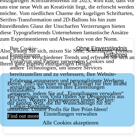
einzigartigen Schriftartentrends für 2025, wird klar, dass vor
uns eine neue Welt an Kreativität liegt, die erforscht werden
möchte. Vom niedlichen Charme der kugeligen Schriftarten,
Serifen-Transformation und 2D-Ballons bis hin zum
hinreißenden Glanz der Unscharfen Verzerrungen bieten
diese Typografietrends Unternehmen fantastische Ansätze
zum Experimentieren und Abweichen von der Norm.
Ihre Cookie-
Ohne Einverständnis
Also, trauen Sie sich, mixen Sie Stile, Schriftarten, Formen
Einstellungen
fortfahren
und Elemente verschiedener Trends und erfreuen Sie sich an
VistaPrint und Partner verwenden Cookies und
Ihrem ganz eigenen einzigartigen Design.
andere Technologien, um unsere Services
bereitzustellen und zu verbessern, Ihre Website-
Erfahrung anzupassen und personalisierte Werbung
Bereit, 2025 mit einer neuen Schriftart für Ihre Brand
anzuzeigen. Sie können Ihre Einstellungen
einzuläuten?
anpassen, indem Sie auf „Einstellungen verwalten“
Bei 99designs von Vista finden Sie Designprofis aus
klicken. Weitere Informationen finden Sie hier:
der ganzen Welt, die Ihr Wunschdesign für Sie
Cookie-Richtlinie
.
umsetzen: Unsere Profis für Ihre Print-Ideen!
Einstellungen verwalten
Find out more
Alle Cookies akzeptieren