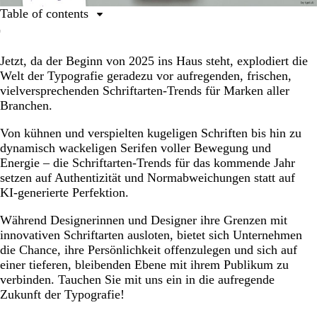
Table of contents
Stift auf Papier
Jetzt, da der Beginn von 2025 ins Haus steht, explodiert die
Verzahnte Buchstaben
Welt der Typografie geradezu vor aufregenden, frischen,
Serifen-Transformation
vielversprechenden Schriftarten-Trends für Marken aller
Branchen.
Unerwartete Paarungen
Lässige Typen (und Typografien)
Von kühnen und verspielten kugeligen Schriften bis hin zu
dynamisch wackeligen Serifen voller Bewegung und
Bewegte Schriften
Energie – die Schriftarten-Trends für das kommende Jahr
setzen auf Authentizität und Normabweichungen statt auf
2D-Ballons
KI-generierte Perfektion.
Unscharf verzerrt
Während Designerinnen und Designer ihre Grenzen mit
Kugelige Schriftarten
innovativen Schriftarten ausloten, bietet sich Unternehmen
die Chance, ihre Persönlichkeit offenzulegen und sich auf
einer tieferen, bleibenden Ebene mit ihrem Publikum zu
verbinden. Tauchen Sie mit uns ein in die aufregende
Zukunft der Typografie!