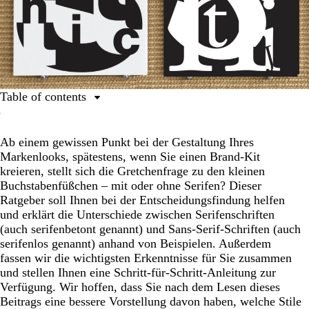
Table of contents
Was sind Serifen- und Sans-Serif-Schriftarten und wie
sind sie entstanden?
Ab einem gewissen Punkt bei der Gestaltung Ihres
Markenlooks, spätestens, wenn Sie einen Brand-Kit
Die besten Schriftarten für Branding und Ihre
kreieren, stellt sich die Gretchenfrage zu den kleinen
Markenidentität
Buchstabenfüßchen – mit oder ohne Serifen? Dieser
Designkontext und Abwägungen zur Serifenfrage
Ratgeber soll Ihnen bei der Entscheidungsfindung helfen
und erklärt die Unterschiede zwischen Serifenschriften
Serifenlos oder serifenbetont: Fallstudien
(auch serifenbetont genannt) und Sans-Serif-Schriften (auch
Wann sollten Sie serifenlose oder serifenbetonte
serifenlos genannt) anhand von Beispielen. Außerdem
Schriften einsetzen?
fassen wir die wichtigsten Erkenntnisse für Sie zusammen
und stellen Ihnen eine Schritt-für-Schritt-Anleitung zur
Anleitung für die Wahl einer serifenlosen oder
Verfügung. Wir hoffen, dass Sie nach dem Lesen dieses
serifenbetonten Schriftart
Beitrags eine bessere Vorstellung davon haben, welche Stile