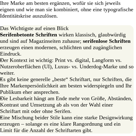
Trends für serifenlose und serifenbetonte Schriften
Ihre Marke am besten ergänzen, wofür sie sich jeweils
eignen und wie man sie kombiniert, ohne eine typografische
Schriften erzählen Ihre Markengeschichte
Identitätskrise auszulösen.
FAQ
Das Wichtigste auf einen Blick
Serifenbetonte Schriften
wirken klassisch, glaubwürdig
und sind auf Magazinseiten zuhause;
serifenlose Schriften
erzeugen einen modernen, schlichten und zugänglichen
Eindruck.
Der Kontext ist wichtig: Print vs. digital, Langform vs.
Nutzeroberflächen (UI), Luxus- vs. Underdog-Marke und so
weiter.
Es gibt keine generelle „beste“ Schriftart, nur Schriften, die
Ihre Markenpersönlichkeit am besten widerspiegeln und Ihr
Publikum eher ansprechen.
Die Lesbarkeit hängt am Ende mehr von Größe, Abständen,
Kontrast und Umsetzung ab als von der Wahl einer
Schriftart mit oder ohne Serifen.
Eine Mischung beider Stile kann eine starke Designwirkung
erzeugen – solange es eine klare Rangordnung und ein
Limit für die Anzahl der Schriftarten gibt.