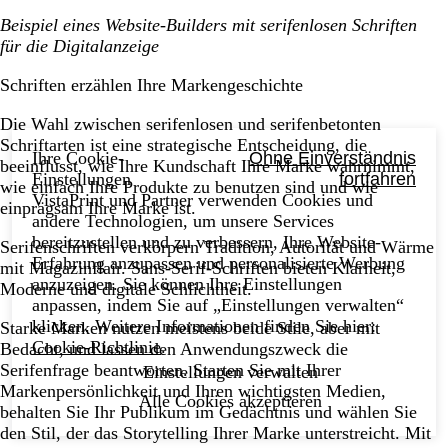
Beispiel eines Website-Builders mit serifenlosen Schriften
für die Digitalanzeige
Schriften erzählen Ihre Markengeschichte
Die Wahl zwischen serifenlosen und serifenbetonten
Schriftarten ist eine strategische Entscheidung, die
Ihre Cookie-
Ohne Einverständnis
beeinflusst, wie Ihre Kundschaft Ihre Marke wahrnimmt,
Einstellungen
fortfahren
wie einfach Ihre Produkte zu benutzen sind und wie
VistaPrint und Partner verwenden Cookies und
einprägsam Ihre Marke ist.
andere Technologien, um unsere Services
bereitzustellen und zu verbessern, Ihre Website-
Serifenschriften verkörpern Tradition, Autorität und Wärme
Erfahrung anzupassen und personalisierte Werbung
mit Magazinflair. Sans-Serif-Schriften bieten Klarheit,
anzuzeigen. Sie können Ihre Einstellungen
Moderne und digitale Schlichtheit.
anpassen, indem Sie auf „Einstellungen verwalten“
klicken. Weitere Informationen finden Sie hier:
Starke Marken nutzen meistens beide Stile, aber mit
Cookie-Richtlinie
.
Bedacht, und lassen den Anwendungszweck die
Serifenfrage beantworten. Starten Sie mit Ihrer
Einstellungen verwalten
Markenpersönlichkeit und Ihren wichtigsten Medien,
Alle Cookies akzeptieren
behalten Sie Ihr Publikum im Gedächtnis und wählen Sie
den Stil, der das Storytelling Ihrer Marke unterstreicht. Mit