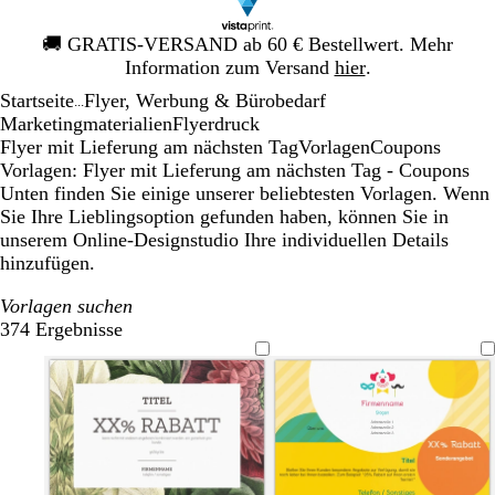
Galeriebild
🚚
GRATIS-VERSAND ab 60 € Bestellwert. Mehr
1
Information zum Versand
hier
.
von
Startseite
Flyer, Werbung & Bürobedarf
1
...
Mar­ke­ting­ma­te­rialien
Flyerdruck
Flyer mit Lieferung am nächsten Tag
Vorlagen
Coupons
Vorlagen: Flyer mit Lieferung am nächsten Tag - Coupons
Unten finden Sie einige unserer beliebtesten Vorlagen. Wenn
Sie Ihre Lieblingsoption gefunden haben, können Sie in
unserem Online-Designstudio Ihre individuellen Details
hinzufügen.
Vorlagen suchen
374 Ergebnisse
Filter