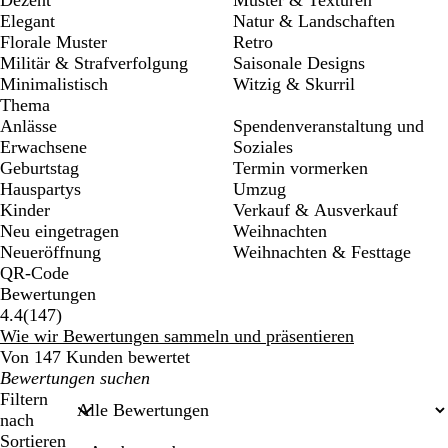
Elegant
Natur & Landschaften
Florale Muster
Retro
Militär & Strafverfolgung
Saisonale Designs
Minimalistisch
Witzig & Skurril
Thema
Anlässe
Spendenveranstaltung und
Erwachsene
Soziales
Geburtstag
Termin vormerken
Hauspartys
Umzug
Kinder
Verkauf & Ausverkauf
Neu eingetragen
Weihnachten
Neueröffnung
Weihnachten & Festtage
QR-Code
Bewertungen
147
4.4
(
147
)
Bewertungen
Wie wir Bewertungen sammeln und präsentieren
Von 147 Kunden bewertet
Meine
Sucheingaben
Filtern
nach
Sortieren