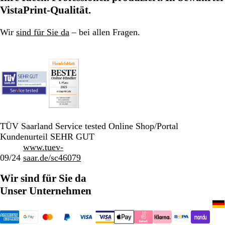
Seite
Seite
Seite
VistaPrint-Qualität.
Wir
sind für Sie da
– bei allen Fragen.
TÜV Saarland Service tested Online Shop/Portal
Kundenurteil SEHR GUT
www.tuev-
09/24
saar.de/sc46079
Wir sind für Sie da
Unser Unternehmen