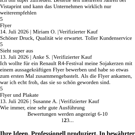
Vistaprint und kann das Unternehmen wirklich nur
weiterempfehlen
5
Flyer
14. Juli 2026
|
Miriam O.
|
Verifizierter Kauf
Schöner Druck, Qualität wie erwartet. Toller Kundenservice
5
Sieht super aus
13. Juli 2026
|
Anke S.
|
Verifizierter Kauf
Ich wollte für ein Renault R4-Festival meine Sojakerzen mit
einem aussagekräftigen Flyer bewerben und habe so etwas
zum ersten Mal zusammengebastelt. Als die Flyer ankamen,
war ich echt froh, das sie so schön geworden sind.
5
Flyer und Plakate
13. Juli 2026
|
Susanne A.
|
Verifizierter Kauf
Wie immer, eine sehr gute Ausführung
Bewertungen werden angezeigt
6-10
1
2
3
Gehe
Gehe
Gehe
zu
zu
zu
Ihre Ideen. Professionell produziert. In bewährter