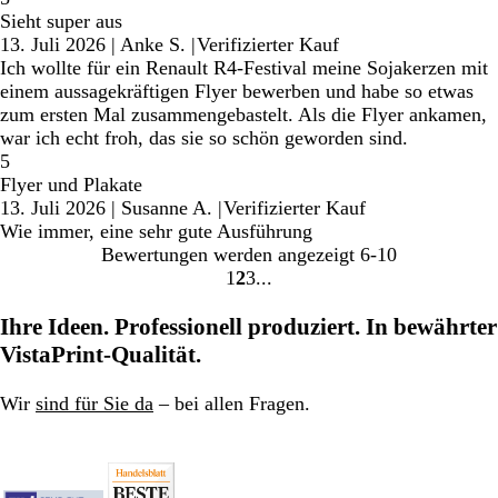
Sieht super aus
13. Juli 2026
|
Anke S.
|
Verifizierter Kauf
Ich wollte für ein Renault R4-Festival meine Sojakerzen mit
einem aussagekräftigen Flyer bewerben und habe so etwas
zum ersten Mal zusammengebastelt. Als die Flyer ankamen,
war ich echt froh, das sie so schön geworden sind.
5
Flyer und Plakate
13. Juli 2026
|
Susanne A.
|
Verifizierter Kauf
Wie immer, eine sehr gute Ausführung
Bewertungen werden angezeigt
6-10
1
2
3
Gehe
Gehe
Gehe
zu
zu
zu
Ihre Ideen. Professionell produziert. In bewährter
Seite
Seite
Seite
VistaPrint-Qualität.
Wir
sind für Sie da
– bei allen Fragen.