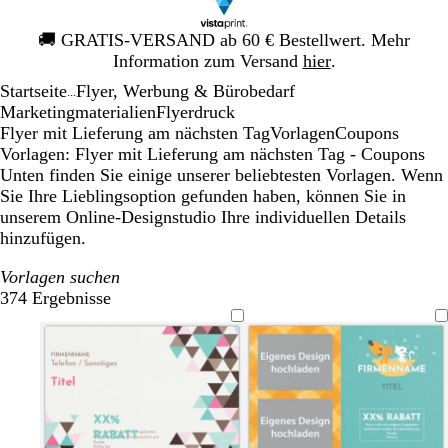
Galeriebild
🚚
GRATIS-VERSAND ab 60 € Bestellwert. Mehr
1
Information zum Versand
hier
.
von
Startseite
Flyer, Werbung & Bürobedarf
1
...
Mar­ke­ting­ma­te­rialien
Flyerdruck
Flyer mit Lieferung am nächsten Tag
Vorlagen
Coupons
Vorlagen: Flyer mit Lieferung am nächsten Tag - Coupons
Unten finden Sie einige unserer beliebtesten Vorlagen. Wenn
Sie Ihre Lieblingsoption gefunden haben, können Sie in
unserem Online-Designstudio Ihre individuellen Details
hinzufügen.
Vorlagen suchen
374 Ergebnisse
Filter