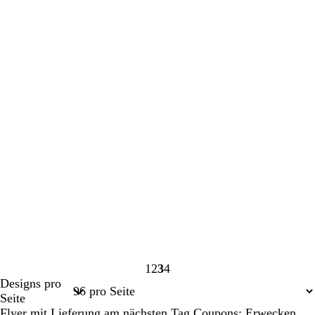
1
2
3
4
Seite
Seite
Seite
Seite
Designs pro
1
2
3
4
Seite
Flyer mit Lieferung am nächsten Tag Coupons: Erwecken