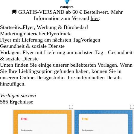
Galeriebild
🚚
GRATIS-VERSAND ab 60 € Bestellwert. Mehr
1
Information zum Versand
hier
.
von
Startseite
Flyer, Werbung & Bürobedarf
1
...
Mar­ke­ting­ma­te­rialien
Flyerdruck
Flyer mit Lieferung am nächsten Tag
Vorlagen
Gesundheit & soziale Dienste
Vorlagen: Flyer mit Lieferung am nächsten Tag - Gesundheit
& soziale Dienste
Unten finden Sie einige unserer beliebtesten Vorlagen. Wenn
Sie Ihre Lieblingsoption gefunden haben, können Sie in
unserem Online-Designstudio Ihre individuellen Details
hinzufügen.
Vorlagen suchen
586 Ergebnisse
Filter