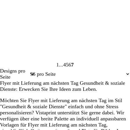
e
h
s
l
t
v
b
g
i
l
r
o
a
ü
l
u
n
e
t
t
G
H
W
1
4
5
6
7
i
e
e
Seite
Seite
Seite
Seite
Seite
Designs pro
s
l
i
1
4
5
6
7
Seite
c
l
ß
Flyer mit Lieferung am nächsten Tag Gesundheit & soziale
h
b
Dienste: Erwecken Sie Ihre Ideen zum Leben.
t
l
g
a
Möchten Sie Flyer mit Lieferung am nächsten Tag im Stil
r
u
"Gesundheit & soziale Dienste" einfach und ohne Stress
ü
personalisieren? Vistaprint unterstützt Sie gerne dabei. Wir
n
verfügen über eine breite Palette an individuell anpassbaren
Vorlagen für Flyer mit Lieferung am nächsten Tag,