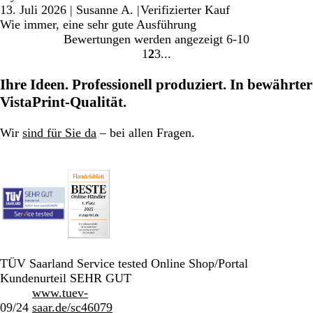
13. Juli 2026
|
Susanne A.
|
Verifizierter Kauf
Wie immer, eine sehr gute Ausführung
Bewertungen werden angezeigt
6-10
1
2
3
Gehe
Gehe
Gehe
zu
zu
zu
Ihre Ideen. Professionell produziert. In bewährter
Seite
Seite
Seite
VistaPrint-Qualität.
Wir
sind für Sie da
– bei allen Fragen.
TÜV Saarland Service tested Online Shop/Portal
Kundenurteil SEHR GUT
www.tuev-
09/24
saar.de/sc46079