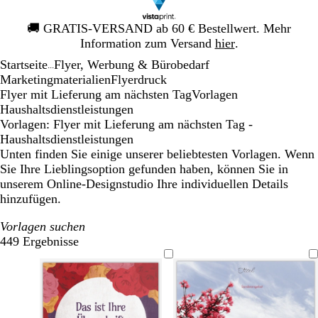
Galeriebild
🚚
GRATIS-VERSAND ab 60 € Bestellwert. Mehr
1
Information zum Versand
hier
.
von
Startseite
Flyer, Werbung & Bürobedarf
1
...
Mar­ke­ting­ma­te­rialien
Flyerdruck
Flyer mit Lieferung am nächsten Tag
Vorlagen
Haushaltsdienstleistungen
Vorlagen: Flyer mit Lieferung am nächsten Tag -
Haushaltsdienstleistungen
Unten finden Sie einige unserer beliebtesten Vorlagen. Wenn
Sie Ihre Lieblingsoption gefunden haben, können Sie in
unserem Online-Designstudio Ihre individuellen Details
hinzufügen.
Vorlagen suchen
449 Ergebnisse
Filter