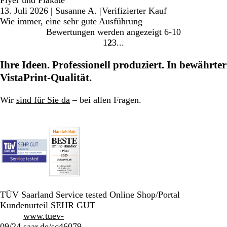
13. Juli 2026
|
Susanne A.
|
Verifizierter Kauf
Wie immer, eine sehr gute Ausführung
Bewertungen werden angezeigt
6-10
1
2
3
Gehe
Gehe
Gehe
zu
zu
zu
Ihre Ideen. Professionell produziert. In bewährter
Seite
Seite
Seite
VistaPrint-Qualität.
Wir
sind für Sie da
– bei allen Fragen.
TÜV Saarland Service tested Online Shop/Portal
Kundenurteil SEHR GUT
www.tuev-
09/24
saar.de/sc46079