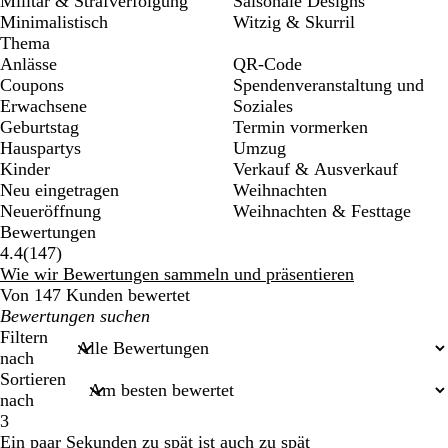
Militär & Strafverfolgung
Saisonale Designs
Minimalistisch
Witzig & Skurril
Thema
Anlässe
QR-Code
Coupons
Spendenveranstaltung und
Erwachsene
Soziales
Geburtstag
Termin vormerken
Hauspartys
Umzug
Kinder
Verkauf & Ausverkauf
Neu eingetragen
Weihnachten
Neueröffnung
Weihnachten & Festtage
Bewertungen
147
4.4
(
147
)
Bewertungen
Wie wir Bewertungen sammeln und präsentieren
Von 147 Kunden bewertet
Meine
Sucheingaben
Filtern
nach
Sortieren
nach
3
Ein paar Sekunden zu spät ist auch zu spät