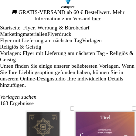
Galeriebild
🚚
GRATIS-VERSAND ab 60 € Bestellwert. Mehr
1
Information zum Versand
hier
.
von
Startseite
Flyer, Werbung & Bürobedarf
1
...
Mar­ke­ting­ma­te­rialien
Flyerdruck
Flyer mit Lieferung am nächsten Tag
Vorlagen
Religiös & Geistig
Vorlagen: Flyer mit Lieferung am nächsten Tag - Religiös &
Geistig
Unten finden Sie einige unserer beliebtesten Vorlagen. Wenn
Sie Ihre Lieblingsoption gefunden haben, können Sie in
unserem Online-Designstudio Ihre individuellen Details
hinzufügen.
Vorlagen suchen
163 Ergebnisse
Filter