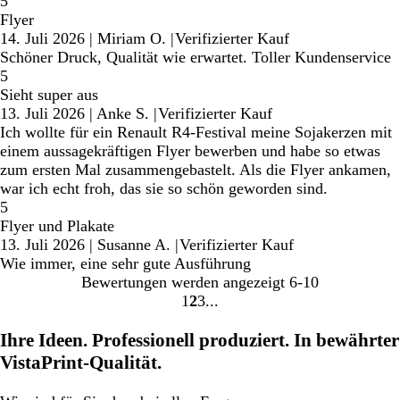
5
Flyer
14. Juli 2026
|
Miriam O.
|
Verifizierter Kauf
Schöner Druck, Qualität wie erwartet. Toller Kundenservice
5
Sieht super aus
13. Juli 2026
|
Anke S.
|
Verifizierter Kauf
Ich wollte für ein Renault R4-Festival meine Sojakerzen mit
einem aussagekräftigen Flyer bewerben und habe so etwas
zum ersten Mal zusammengebastelt. Als die Flyer ankamen,
war ich echt froh, das sie so schön geworden sind.
5
Flyer und Plakate
13. Juli 2026
|
Susanne A.
|
Verifizierter Kauf
Wie immer, eine sehr gute Ausführung
Bewertungen werden angezeigt
6-10
1
2
3
Gehe
Gehe
Gehe
zu
zu
zu
Ihre Ideen. Professionell produziert. In bewährter
Seite
Seite
Seite
VistaPrint-Qualität.