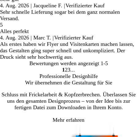
4. Aug. 2026
|
Jacqueline F.
|
Verifizierter Kauf
Sehr schnelle Lieferung sogar bei dem ganz normalen
Versand.
5
Alles perfekt
4. Aug. 2026
|
Marc T.
|
Verifizierter Kauf
Als erstes haben wir Flyer und Visitenkarten machen lassen,
das Gestalten ging super schnell und unkompliziert. Der
Druck sieht sehr hochwertig aus.
Bewertungen werden angezeigt
1-5
1
2
3
Gehe
Gehe
Gehe
Professionelle Designhilfe
zu
zu
zu
Wir übernehmen die Gestaltung für Sie
Seite
Seite
Seite
Schluss mit Frickelarbeit & Kopfzerbrechen. Überlassen Sie
uns den gesamten Designprozess – von der Idee bis zur
fertigen Datei zum Downloaden in Ihrem Konto.
Mehr erfahren