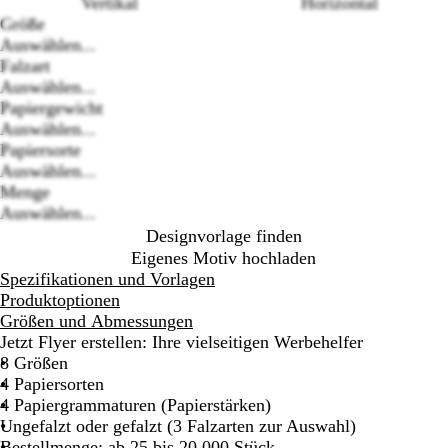
Vertikal
Horizontal
Größe
Auswählen...
Falzart
Auswählen...
Loading
Papiergewicht
options
Auswählen...
Papiersorte
Auswählen...
Menge
Auswählen...
Designvorlage finden
Eigenes Motiv hochladen
Spezifikationen und Vorlagen
Produktoptionen
Größen und Abmessungen
Jetzt Flyer erstellen: Ihre vielseitigen Werbehelfer
8 Größen
4 Papiersorten
4 Papiergrammaturen (Papierstärken)
Ungefalzt oder gefalzt (3 Falzarten zur Auswahl)
Bestellmenge: ab 25 bis 20.000 Stück