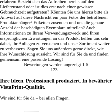
erfahren: Bezieht sich das Aufreiben bereits auf den
Lieferzustand oder ist dies erst nach einer gewissen
Gebrauchszeit aufgetreten? Könnten Sie uns hierzu bitte als
Antwort auf diese Nachricht ein paar Fotos der betroffenen
Produktanhänger/-Etiketten zusenden und uns die genaue
Anzahl der beschädigten Exemplare mitteilen? Auch
Informationen zu Ihrem Verwendungszweck und Ihren
ursprünglichen Erwartungen an das Produkt helfen uns sehr
dabei, Ihr Anliegen zu verstehen und unser Sortiment weiter
zu verbessern. Sagen Sie uns außerdem gerne direkt, wie
Ihre Wunschlösung aussieht. Wir sind für Sie da und finden
gemeinsam eine passende Lösung!
Bewertungen werden angezeigt
1-5
1
2
3
Gehe
Gehe
Gehe
zu
zu
zu
Ihre Ideen. Professionell produziert. In bewährter
Seite
Seite
Seite
VistaPrint-Qualität.
Wir
sind für Sie da
– bei allen Fragen.