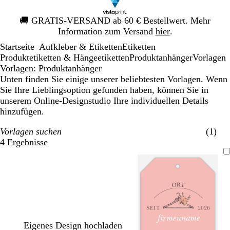
Galeriebild
🚚
GRATIS-VERSAND ab 60 € Bestellwert. Mehr
1
Information zum Versand
hier
.
von
Startseite
Aufkleber & Etiketten
Etiketten
1
...
Produktetiketten & Hängeetiketten
Produktanhänger
Vorlagen
Vorlagen: Produktanhänger
Unten finden Sie einige unserer beliebtesten Vorlagen. Wenn
Sie Ihre Lieblingsoption gefunden haben, können Sie in
unserem Online-Designstudio Ihre individuellen Details
hinzufügen.
Vorlagen suchen
(1)
4 Ergebnisse
Filter
Eigenes Design hochladen