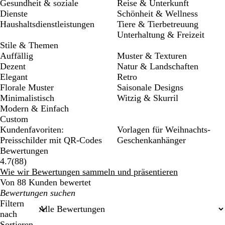
Gesundheit & soziale
Reise & Unterkunft
Dienste
Schönheit & Wellness
Haushaltsdienstleistungen
Tiere & Tierbetreuung
Unterhaltung & Freizeit
Stile & Themen
Auffällig
Muster & Texturen
Dezent
Natur & Landschaften
Elegant
Retro
Florale Muster
Saisonale Designs
Minimalistisch
Witzig & Skurril
Modern & Einfach
Custom
Kundenfavoriten:
Vorlagen für Weihnachts-
Preisschilder mit QR-Codes
Geschenkanhänger
Bewertungen
88
4.7
(
88
)
Bewertungen
Wie wir Bewertungen sammeln und präsentieren
Von 88 Kunden bewertet
Meine
Sucheingaben
Filtern
nach
Sortieren