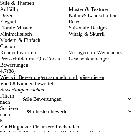
Stile & Themen
Auffällig
Muster & Texturen
Dezent
Natur & Landschaften
Elegant
Retro
Florale Muster
Saisonale Designs
Minimalistisch
Witzig & Skurril
Modern & Einfach
Custom
Kundenfavoriten:
Vorlagen für Weihnachts-
Preisschilder mit QR-Codes
Geschenkanhänger
Bewertungen
88
4.7
(
88
)
Bewertungen
Wie wir Bewertungen sammeln und präsentieren
Von 88 Kunden bewertet
Meine
Sucheingaben
Filtern
nach
Sortieren
nach
5
Ein Hingucker für unsere Leckereien