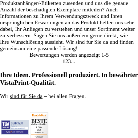
Produktanhänger/-Etiketten zusenden und uns die genaue
Anzahl der beschädigten Exemplare mitteilen? Auch
Informationen zu Ihrem Verwendungszweck und Ihren
ursprünglichen Erwartungen an das Produkt helfen uns sehr
dabei, Ihr Anliegen zu verstehen und unser Sortiment weiter
zu verbessern. Sagen Sie uns außerdem gerne direkt, wie
Ihre Wunschlösung aussieht. Wir sind für Sie da und finden
gemeinsam eine passende Lösung!
Bewertungen werden angezeigt
1-5
1
2
3
Gehe
Gehe
Gehe
zu
zu
zu
Ihre Ideen. Professionell produziert. In bewährter
Seite
Seite
Seite
VistaPrint-Qualität.
Wir
sind für Sie da
– bei allen Fragen.