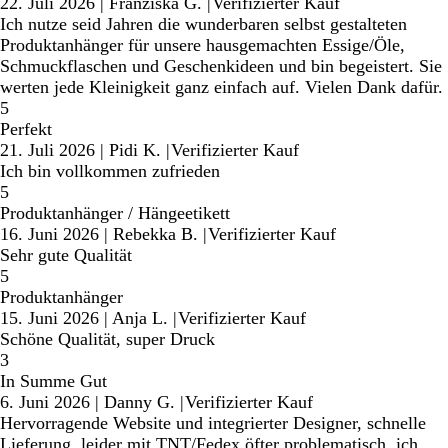
22. Juli 2026
|
Franziska G.
|
Verifizierter Kauf
Ich nutze seid Jahren die wunderbaren selbst gestalteten
Produktanhänger für unsere hausgemachten Essige/Öle,
Schmuckflaschen und Geschenkideen und bin begeistert. Sie
werten jede Kleinigkeit ganz einfach auf. Vielen Dank dafür.
5
Perfekt
21. Juli 2026
|
Pidi K.
|
Verifizierter Kauf
Ich bin vollkommen zufrieden
5
Produktanhänger / Hängeetikett
16. Juni 2026
|
Rebekka B.
|
Verifizierter Kauf
Sehr gute Qualität
5
Produktanhänger
15. Juni 2026
|
Anja L.
|
Verifizierter Kauf
Schöne Qualität, super Druck
3
In Summe Gut
6. Juni 2026
|
Danny G.
|
Verifizierter Kauf
Hervorragende Website und integrierter Designer, schnelle
Lieferung, leider mit TNT/Fedex öfter problematisch, ich