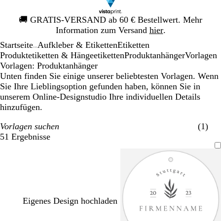
Galeriebild
🚚
GRATIS-VERSAND ab 60 € Bestellwert. Mehr
1
Information zum Versand
hier
.
von
Startseite
Aufkleber & Etiketten
Etiketten
1
...
Produktetiketten & Hängeetiketten
Produktanhänger
Vorlagen
Vorlagen: Produktanhänger
Unten finden Sie einige unserer beliebtesten Vorlagen. Wenn
Sie Ihre Lieblingsoption gefunden haben, können Sie in
unserem Online-Designstudio Ihre individuellen Details
hinzufügen.
Vorlagen suchen
(1)
51 Ergebnisse
Filter
Eigenes Design hochladen