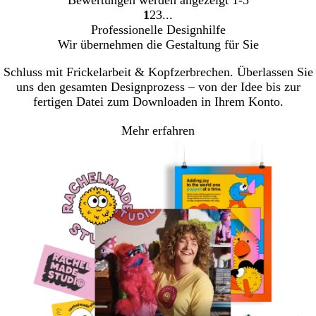
Bewertungen werden angezeigt
1-5
1
2
3
Gehe
Gehe
Gehe
Professionelle Designhilfe
zu
zu
zu
Wir übernehmen die Gestaltung für Sie
Seite
Seite
Seite
Schluss mit Frickelarbeit & Kopfzerbrechen. Überlassen Sie
uns den gesamten Designprozess – von der Idee bis zur
fertigen Datei zum Downloaden in Ihrem Konto.
Mehr erfahren