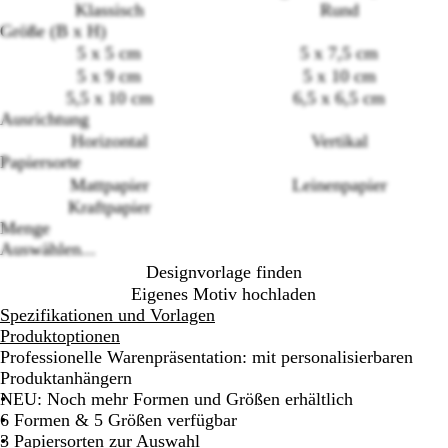
Klassisch
Rund
Größe (B x H)
5 x 5 cm
5 x 7,5 cm
5 x 9 cm
5 x 10 cm
Loading
5,5 x 10 cm
6,5 x 6,5 cm
options
Ausrichtung
Horizontal
Vertikal
Papiersorte
Mattpapier
Leinenpapier
Kraftpapier
Menge
Auswählen...
Designvorlage finden
Eigenes Motiv hochladen
Spezifikationen und Vorlagen
Produktoptionen
Professionelle Warenpräsentation: mit personalisierbaren
Produktanhängern
NEU: Noch mehr Formen und Größen erhältlich
6 Formen & 5 Größen verfügbar
3 Papiersorten zur Auswahl