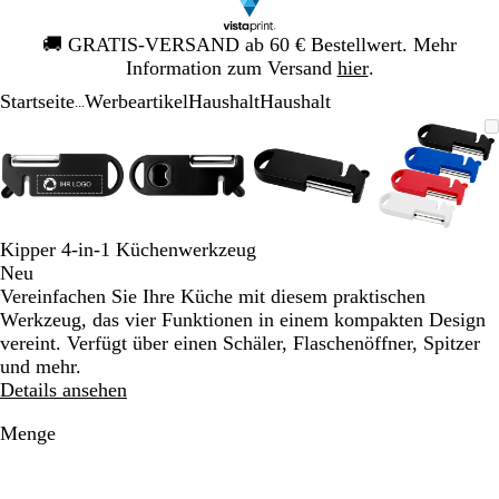
Galeriebild
🚚
GRATIS-VERSAND ab 60 € Bestellwert. Mehr
1
Information zum Versand
hier
.
von
Startseite
Werbeartikel
Haushalt
Haushalt
1
...
Galeriebild
Vergrößer-/verkleinerbares
Zoom
Verwenden
Klicken
Vergrößer-/verkleinerbares
Zoom
Verwenden
Klicken
Vergrößer-/verkleinerb
Zoom
Verwenden
Klicken
Vergröß
Zoom
Verwen
Klicken
1
Bild
auf
Sie
zum
Bild
auf
Sie
zum
Bild
auf
Sie
zum
Bild
auf
Sie
zum
von
Minimum
die
Vergrößern
Minimum
die
Vergrößern
Minimum
die
Vergrößern
Minim
die
Vergröß
4
Tasten
Tasten
Tasten
Tasten
+
+
+
+
und
und
und
und
Kipper 4-in-1 Küchenwerkzeug
-
-
-
-
Neu
zum
zum
zum
zum
Vereinfachen Sie Ihre Küche mit diesem praktischen
Zoomen
Zoomen
Zoomen
Zoome
Werkzeug, das vier Funktionen in einem kompakten Design
und
und
und
und
vereint. Verfügt über einen Schäler, Flaschenöffner, Spitzer
die
die
die
die
und mehr.
Pfeiltasten
Pfeiltasten
Pfeiltasten
Pfeiltas
Details ansehen
zum
zum
zum
zum
Schwenken.
Schwenken.
Schwenken.
Schwen
Menge