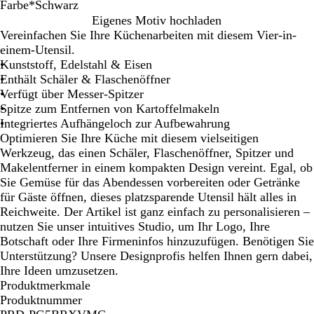
Farbe
*
Schwarz
S
B
R
W
Eigenes Motiv hochladen
c
l
o
e
Vereinfachen Sie Ihre Küchenarbeiten mit diesem Vier-in-
h
a
t
i
einem-Utensil.
w
u
ß
Kunststoff, Edelstahl & Eisen
a
Enthält Schäler & Flaschenöffner
r
Verfügt über Messer-Spitzer
z
Spitze zum Entfernen von Kartoffelmakeln
Integriertes Aufhängeloch zur Aufbewahrung
Optimieren Sie Ihre Küche mit diesem vielseitigen
Werkzeug, das einen Schäler, Flaschenöffner, Spitzer und
Makelentferner in einem kompakten Design vereint. Egal, ob
Sie Gemüse für das Abendessen vorbereiten oder Getränke
für Gäste öffnen, dieses platzsparende Utensil hält alles in
Reichweite. Der Artikel ist ganz einfach zu personalisieren –
nutzen Sie unser intuitives Studio, um Ihr Logo, Ihre
Botschaft oder Ihre Firmeninfos hinzuzufügen. Benötigen Sie
Unterstützung? Unsere Designprofis helfen Ihnen gern dabei,
Ihre Ideen umzusetzen.
Produktmerkmale
Produktnummer