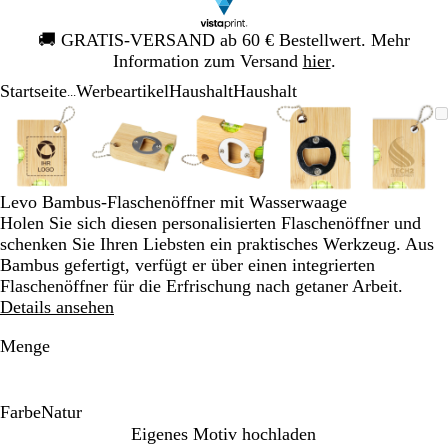
Galeriebild
🚚
GRATIS-VERSAND ab 60 € Bestellwert. Mehr
1
Information zum Versand
hier
.
von
Startseite
Werbeartikel
Haushalt
Haushalt
1
...
Galeriebild
Vergrößer-/verkleinerbares
Zoom
Verwenden
Klicken
Vergrößer-/verkleinerbares
Zoom
Verwenden
Klicken
Vergrößer-/verkleinerbares
Zoom
Verwenden
Klicken
Vergrößer-/verklei
Zoom
Verwenden
Klicken
Vergrö
Zoom
Verwe
Klick
1
Bild
auf
Sie
zum
Bild
auf
Sie
zum
Bild
auf
Sie
zum
Bild
auf
Sie
zum
Bild
auf
Sie
zum
von
Minimum
die
Vergrößern
Minimum
die
Vergrößern
Minimum
die
Vergrößern
Minimum
die
Vergrößern
Mini
die
Vergr
5
Tasten
Tasten
Tasten
Tasten
Taste
+
+
+
+
+
Levo Bambus-Flaschenöffner mit Wasserwaage
und
und
und
und
und
Holen Sie sich diesen personalisierten Flaschenöffner und
-
-
-
-
-
schenken Sie Ihren Liebsten ein praktisches Werkzeug. Aus
zum
zum
zum
zum
zum
Bambus gefertigt, verfügt er über einen integrierten
Zoomen
Zoomen
Zoomen
Zoomen
Zoom
Flaschenöffner für die Erfrischung nach getaner Arbeit.
und
und
und
und
und
Details ansehen
die
die
die
die
die
Pfeiltasten
Pfeiltasten
Pfeiltasten
Pfeiltasten
Pfeilt
Menge
zum
zum
zum
zum
zum
Schwenken.
Schwenken.
Schwenken.
Schwenken.
Schwe
Farbe
Natur
N
Eigenes Motiv hochladen