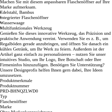
a
Machen Sie mit diesem anpassbaren Flaschenöffner auf Ihre
t
Marke aufmerksam.
u
Edelstahl, Bambus
r
Integrierter Flaschenöffner
Wasserwaage
Multifunktionales Werkzeug
Genießen Sie dieses innovative Werkzeug, das Präzision und
praktische Anwendung vereint. Verwenden Sie es z. B., um
Regalböden gerade anzubringen, und öffnen Sie danach ein
kühles Getränk, um Ihr Werk zu feiern. Außerdem ist der
Artikel ganz einfach zu personalisieren – nutzen Sie unser
intuitives Studio, um Ihr Logo, Ihre Botschaft oder Ihre
Firmeninfos hinzuzufügen. Benötigen Sie Unterstützung?
Unsere Designprofis helfen Ihnen gern dabei, Ihre Ideen
umzusetzen.
Produktmerkmale
Produktnummer
PRD-BHNQZLWD0
Typ
Flaschenöffner
Marke
Ohne Markenkennzeichnung