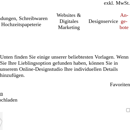
inkl. MwSt.
exkl. MwSt.
Websites &
An­­
a­dung­en, Schreib­wa­ren
Digitales
Designservice
ge­­
 Hochzeitspapeterie
Marketing
bo­­te
Unten finden Sie einige unserer beliebtesten Vorlagen. Wenn
Sie Ihre Lieblingsoption gefunden haben, können Sie in
unserem Online-Designstudio Ihre individuellen Details
hinzufügen.
Favoriten
en
ochladen