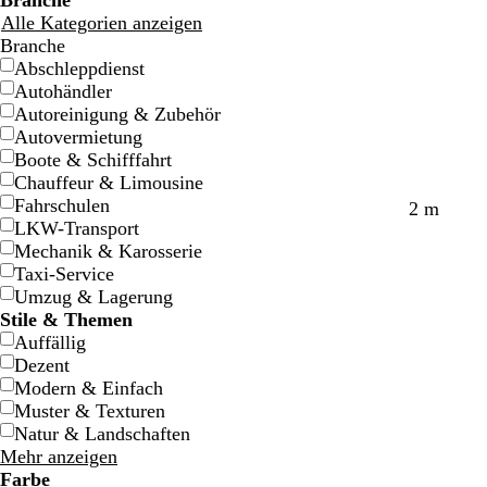
Branche
Alle Kategorien anzeigen
Branche
Abschleppdienst
Autohändler
Autoreinigung & Zubehör
Autovermietung
Boote & Schifffahrt
Chauffeur & Limousine
Fahrschulen
W
D
W
D
2 m
LKW-Transport
e
u
e
u
Mechanik & Karosserie
i
n
i
n
Taxi-Service
ß
k
ß
k
Umzug & Lagerung
e
e
Stile & Themen
l
l
Auffällig
l
g
Dezent
i
r
Modern & Einfach
l
a
Muster & Texturen
a
u
Natur & Landschaften
Mehr anzeigen
Farbe