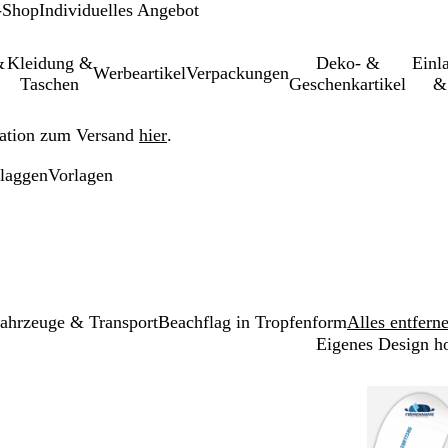
-Shop
Individuelles Angebot
&
Kleidung &
Deko- &
Einl­
Werbeartikel
Verpackungen
Taschen
Geschenkartikel
&
ation zum Versand
hier
.
laggen
Vorlagen
ahrzeuge & Transport
Beachflag in Tropfenform
Alles entfern
Eigenes Design h