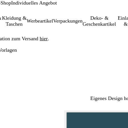
-Shop
Individuelles Angebot
&
Kleidung &
Deko- &
Einl­
Werbeartikel
Verpackungen
Taschen
Geschenkartikel
&
ation zum Versand
hier
.
Vorlagen
Eigenes Design h