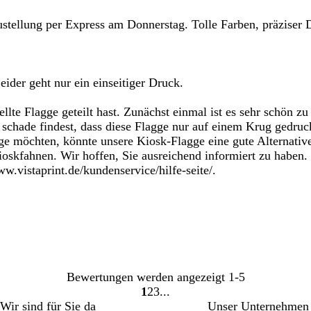
ellung per Express am Donnerstag. Tolle Farben, präziser Dru
ider geht nur ein einseitiger Druck.
lte Flagge geteilt hast. Zunächst einmal ist es sehr schön zu 
s schade findest, dass diese Flagge nur auf einem Krug gedru
e möchten, könnte unsere Kiosk-Flagge eine gute Alternative 
ioskfahnen. Wir hoffen, Sie ausreichend informiert zu haben.
w.vistaprint.de/kundenservice/hilfe-seite/.
Bewertungen werden angezeigt
1-5
1
2
3
Gehe
Gehe
Gehe
Wir sind für Sie da
Unser Unternehmen