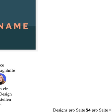
ce
signhilfe
h ein
Design
stellen
€
Designs pro Seite