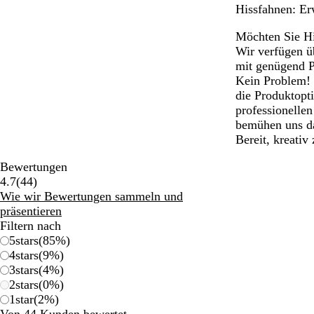
Hissfahnen: Er
Möchten Sie His
Wir verfügen üb
mit genügend P
Kein Problem! 
die Produktopti
professionellen
bemühen uns da
Bereit, kreativ
Bewertungen
44
4.7
(
44
)
Bewertungen
Wie wir Bewertungen sammeln und
präsentieren
Filtern nach
5
stars
(
85
%)
4
stars
(
9
%)
3
stars
(
4
%)
2
stars
(
0
%)
1
star
(
2
%)