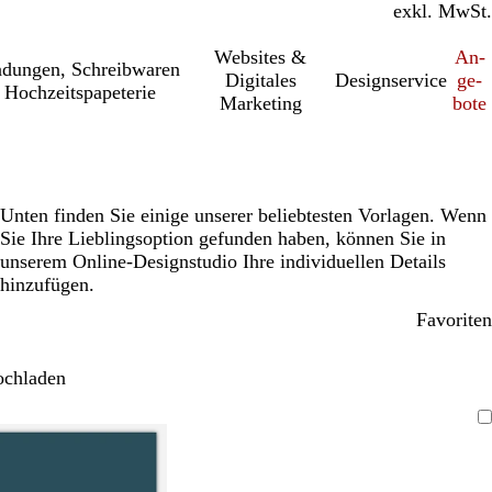
inkl. MwSt.
exkl. MwSt.
Websites &
An­­
a­dung­en, Schreib­wa­ren
Digitales
Designservice
ge­­
 Hochzeitspapeterie
Marketing
bo­­te
Unten finden Sie einige unserer beliebtesten Vorlagen. Wenn
Sie Ihre Lieblingsoption gefunden haben, können Sie in
unserem Online-Designstudio Ihre individuellen Details
hinzufügen.
Favoriten
ochladen