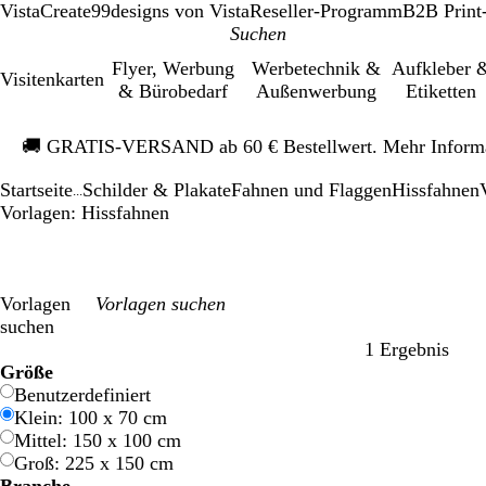
VistaCreate
99designs von Vista
Reseller-Programm
B2B Print
Flyer, Werbung
Werbetechnik &
Aufkleber 
Visitenkarten
& Bürobedarf
Außenwerbung
Etiketten
Galeriebild
🚚
GRATIS-VERSAND ab 60 € Bestellwert. Mehr Inform
1
von
Startseite
Schilder & Plakate
Fahnen und Flaggen
Hissfahnen
1
...
Vorlagen: Hissfahnen
Vorlagen
suchen
1 Ergebnis
Filter
Größe
Benutzerdefiniert
Klein: 100 x 70 cm
Mittel: 150 x 100 cm
Groß: 225 x 150 cm