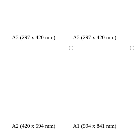
A3 (297 x 420 mm)
A3 (297 x 420 mm)
Ladevorgang
Ladevorgang
O
C
D
H
A2 (420 x 594 mm)
A1 (594 x 841 mm)
l
r
u
e