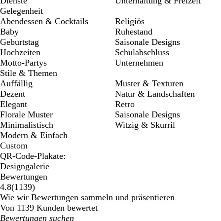
Dienste
Unterhaltung & Freizeit
Gelegenheit
Abendessen & Cocktails
Religiös
Baby
Ruhestand
Geburtstag
Saisonale Designs
Hochzeiten
Schulabschluss
Motto-Partys
Unternehmen
Stile & Themen
Auffällig
Muster & Texturen
Dezent
Natur & Landschaften
Elegant
Retro
Florale Muster
Saisonale Designs
Minimalistisch
Witzig & Skurril
Modern & Einfach
Custom
QR-Code-Plakate:
Designgalerie
Bewertungen
1139
4.8
(
1139
)
Bewertungen
Wie wir Bewertungen sammeln und präsentieren
Von 1139 Kunden bewertet
Meine