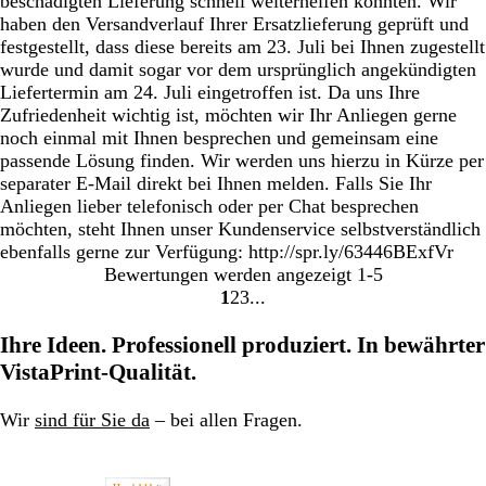
beschädigten Lieferung schnell weiterhelfen konnten. Wir
haben den Versandverlauf Ihrer Ersatzlieferung geprüft und
festgestellt, dass diese bereits am 23. Juli bei Ihnen zugestellt
wurde und damit sogar vor dem ursprünglich angekündigten
Liefertermin am 24. Juli eingetroffen ist. Da uns Ihre
Zufriedenheit wichtig ist, möchten wir Ihr Anliegen gerne
noch einmal mit Ihnen besprechen und gemeinsam eine
passende Lösung finden. Wir werden uns hierzu in Kürze per
separater E-Mail direkt bei Ihnen melden. Falls Sie Ihr
Anliegen lieber telefonisch oder per Chat besprechen
möchten, steht Ihnen unser Kundenservice selbstverständlich
ebenfalls gerne zur Verfügung: http://spr.ly/63446BExfVr
Bewertungen werden angezeigt
1-5
1
2
3
Gehe
Gehe
Gehe
zu
zu
zu
Ihre Ideen. Professionell produziert. In bewährter
Seite
Seite
Seite
VistaPrint-Qualität.
1
2
3
Wir
sind für Sie da
– bei allen Fragen.