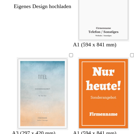
Eigenes Design hochladen
A1 (594 x 841 mm)
O
R
S
D
R
A3 (297 x 420 mm)
A1 (594 x 841 mm)