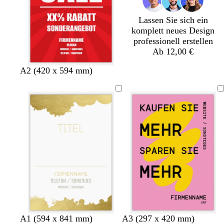
l
a
a
l
a
u
u
a
Lassen Sie sich ein
komplett neues Design
professionell erstellen
Ab 12,00 €
A2 (420 x 594 mm)
W
D
D
W
R
W
G
H
H
A1 (594 x 841 mm)
A3 (297 x 420 mm)