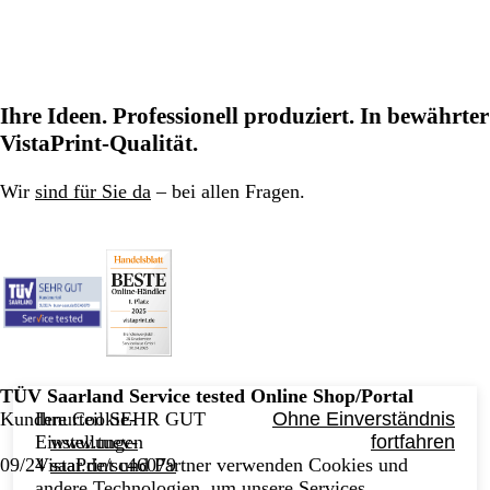
Ihre Ideen. Professionell produziert. In bewährter
VistaPrint-Qualität.
Wir
sind für Sie da
– bei allen Fragen.
TÜV Saarland Service tested Online Shop/Portal
Ihre Cookie-
Ohne Einverständnis
Kundenurteil SEHR GUT
Einstellungen
fortfahren
www.tuev-
VistaPrint und Partner verwenden Cookies und
09/24
saar.de/sc46079
andere Technologien, um unsere Services