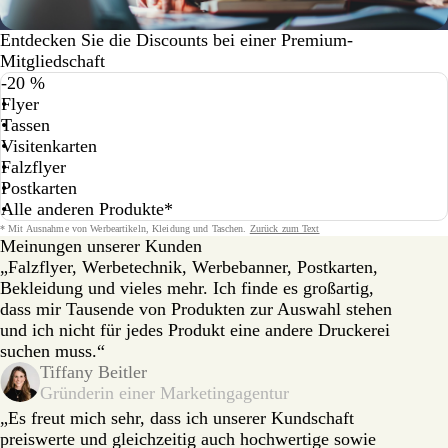
Entdecken Sie die Discounts bei einer Premium-
Mitgliedschaft
-20 %
Flyer
Tassen
Visitenkarten
Falzflyer
Postkarten
Alle anderen Produkte
*
Fußnote
*
Mit Ausnahme von Werbeartikeln, Kleidung und Taschen.
Zurück zum Text
Meinungen unserer Kunden
„Falzflyer, Werbetechnik, Werbebanner, Postkarten,
Bekleidung und vieles mehr. Ich finde es großartig,
dass mir Tausende von Produkten zur Auswahl stehen
und ich nicht für jedes Produkt eine andere Druckerei
suchen muss.“
Tiffany Beitler
Gründerin einer Marketingagentur
„Es freut mich sehr, dass ich unserer Kundschaft
preiswerte und gleichzeitig auch hochwertige sowie