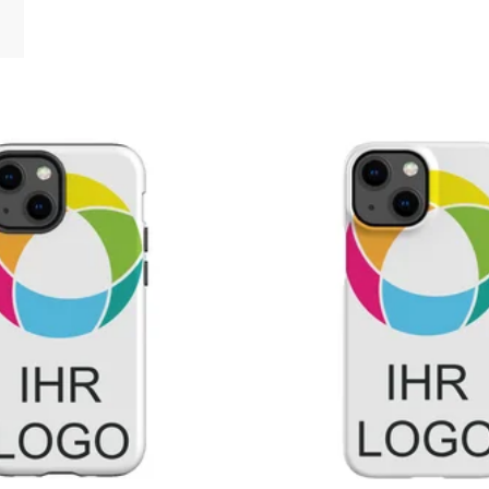
u gefilterten Ergebnissen springen
Neue Optionen