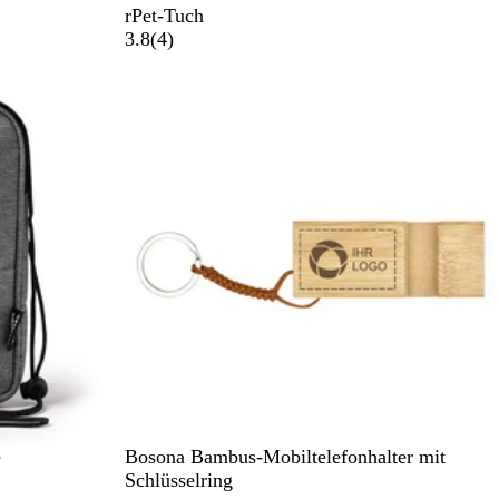
W
rPet-Tuch
e
4
3.8
(
4
)
i
B
ß
e
w
e
r
t
u
n
g
e
n
H
e
Bosona Bambus-Mobiltelefonhalter mit
o
Schlüsselring