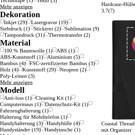
Technotape
(
1
)
Tekiō
(
3
)
S
Hardcase-Hülle
Markenname
Mehr anzeigen
c
7
3.7
(
7
)
Auswahlmöglichkeiten
Dekoration
h
B
Inkjet
(
29
)
Lasergravur
(
19
)
l
e
Siebdruck
(
1
)
Stickerei
(
2
)
Sublimation
(
9
)
i
w
Tampondruck
(
31
)
Thermotransfer
(
2
)
c
e
Material
h
r
t
t
100 % Baumwolle
(
1
)
ABS
(
1
)
w
u
ABS-Kunststoff
(
1
)
Aluminium
(
5
)
e
n
Bambus
(
4
)
FSC-zertifizierter Bambus
(
3
)
i
g
Holz
(
4
)
Kunststoff
(
29
)
Neopren
(
2
)
ß
e
Poly-Leinen
(
3
)
n
Material
Mehr anzeigen
Auswahlmöglichkeiten
Modell
Anti-loss
(
1
)
Cleaning Kit
(
1
)
Computermaus
(
1
)
Datenschutz-Kit
(
1
)
Fahrzeughalterung
(
1
)
Halterung für Mobiltelefon
(
1
)
Handyhalterung
(
3
)
Handyhülle
(
4
)
S
Coastal Threa
Handyständer
(
19
)
Handytasche
(
1
)
c
mit Organizer