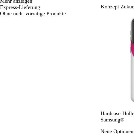
Modell
Mehr anzeigen
h
Konzept Zukun
Auswahlmöglichkeiten
Express-Lieferung
w
Ohne nicht vorrätige Produkte
a
r
z
S
Hardcase-Hülle
c
Samsung®
h
Neue Optionen
l