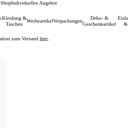
-Shop
Individuelles Angebot
&
Kleidung &
Deko- &
Einl­
Werbeartikel
Verpackungen
Taschen
Geschenkartikel
&
ation zum Versand
hier
.