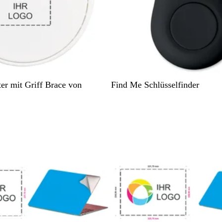
e
n
S
W
er mit Griff Brace von
Find Me Schlüsselfinder
c
e
h
i
w
ß
a
r
z