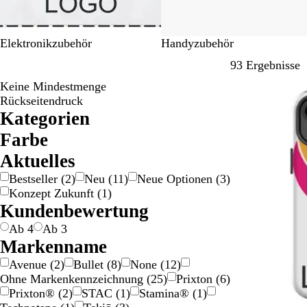
Elektronikzubehör
Handyzubehör
Z
93 Ergebnisse
Keine Mindestmenge
Bestseller
Rückseitendruck
Kategorien
Farbe
B
B
B
G
G
O
R
S
W
Ak­tu­elles
e
l
r
r
r
r
o
c
e
Bestseller
(
2
)
Neu
(
11
)
Neue Optionen
(
3
)
i
a
a
a
ü
a
t
h
i
Konzept Zukunft
(
1
)
g
u
u
u
n
n
w
ß
Kundenbewertung
e
n
/
g
a
S
e
r
Ab 4
Ab 3
i
z
Markenname
l
Avenue
(
2
)
Bullet
(
8
)
None
(
12
)
b
Ohne Markenkennzeichnung
(
25
)
Prixton
(
6
)
e
Prixton®
(
2
)
STAC
(
1
)
Stamina®
(
1
)
r