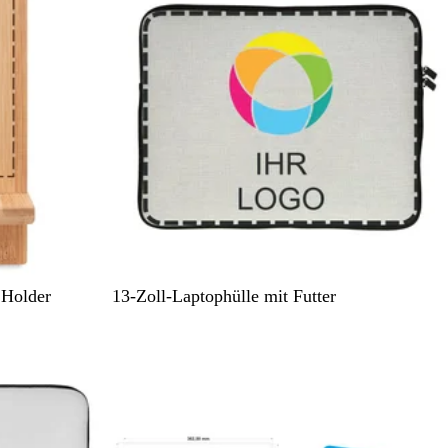
z
L
Holder
13-Zoll-Laptophülle mit Futter
e
i
n
e
n