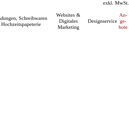
inkl. MwSt.
exkl. MwSt.
Websites &
An­­
a­dung­en, Schreib­wa­ren
Digitales
Designservice
ge­­
 Hochzeitspapeterie
Marketing
bo­­te