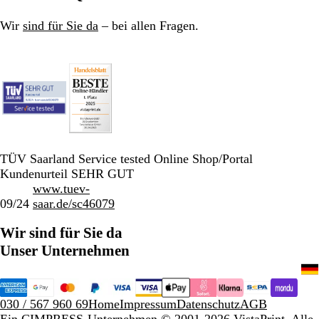
Wir
sind für Sie da
– bei allen Fragen.
TÜV Saarland Service tested Online Shop/Portal
Kundenurteil SEHR GUT
www.tuev-
09/24
saar.de/sc46079
Wir sind für Sie da
Unser Unternehmen
030 / 567 960 69
Home
Impressum
Datenschutz
AGB
Ein CIMPRESS-Unternehmen
© 2001-2026 VistaPrint. Alle