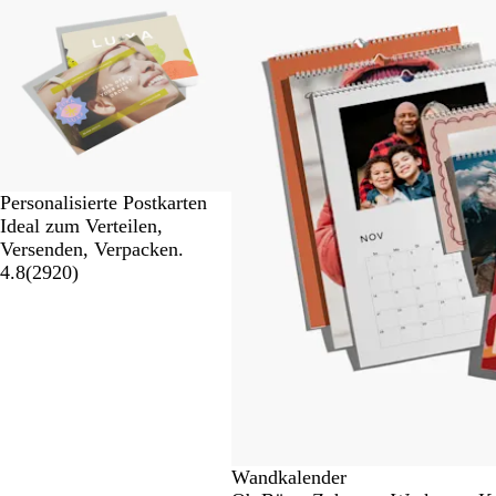
bis
2
von
4
Personalisierte Postkarten
Ideal zum Verteilen,
Versenden, Verpacken.
4.8
(
2920
)
Wandkalender