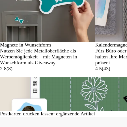
Magnete in Wunschform
Kalendermagne
Nutzen Sie jede Metalloberfläche als
Fürs Büro ode
Werbemöglichkeit – mit Magneten in
halten Ihre Ma
Wunschform als Giveaway.
präsent.
2.8
(
8
)
4.5
(
43
)
Postkarten drucken lassen: ergänzende Artikel
Galeriebilder
1