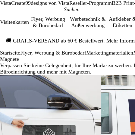
VistaCreate
99designs von Vista
Reseller-Programm
B2B Print
Flyer, Werbung
Werbetechnik &
Aufkleber 
Visitenkarten
& Bürobedarf
Außenwerbung
Etiketten
Galeriebild
🚚
GRATIS-VERSAND ab 60 € Bestellwert. Mehr Inform
1
von
Startseite
Flyer, Werbung & Bürobedarf
Mar­ke­ting­ma­te­rialien
1
Magnete
Verpassen Sie keine Gelegenheit, für Ihre Marke zu werben.
Büroeinrichtung und mehr mit Magneten.
Neue Optionen
Neu