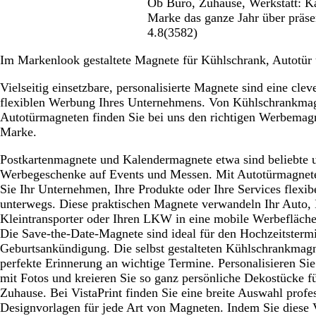
Ob Büro, Zuhause, Werkstatt: K
Marke das ganze Jahr über präse
4.8
(
3582
)
Im Markenlook gestaltete Magnete für Kühlschrank, Autotür
Vielseitig einsetzbare, personalisierte Magnete sind eine cle
flexiblen Werbung Ihres Unternehmens. Von Kühlschrankmag
Autotürmagneten finden Sie bei uns den richtigen Werbemagn
Marke.
Postkartenmagnete und Kalendermagnete etwa sind beliebte u
Werbegeschenke auf Events und Messen. Mit Autotürmagnet
Sie Ihr Unternehmen, Ihre Produkte oder Ihre Services flexib
unterwegs. Diese praktischen Magnete verwandeln Ihr Auto, 
Kleintransporter oder Ihren LKW in eine mobile Werbefläche
Die Save-the-Date-Magnete sind ideal für den Hochzeitstermi
Geburtsankündigung. Die selbst gestalteten Kühlschrankmagn
perfekte Erinnerung an wichtige Termine. Personalisieren Si
mit Fotos und kreieren Sie so ganz persönliche Dekostücke f
Zuhause. Bei VistaPrint finden Sie eine breite Auswahl profes
Designvorlagen für jede Art von Magneten. Indem Sie diese 