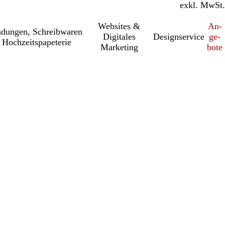
inkl. MwSt.
exkl. MwSt.
Websites &
An­­
a­dung­en, Schreib­wa­ren
Digitales
Designservice
ge­­
 Hochzeitspapeterie
Marketing
bo­­te