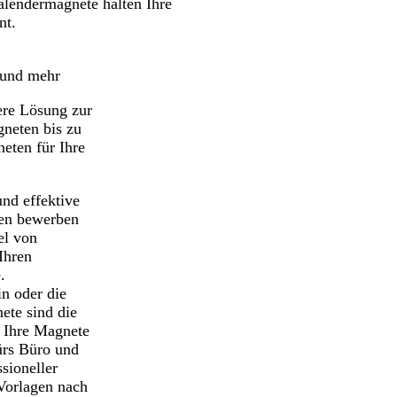
alendermagnete halten Ihre
nt.
 und mehr
vere Lösung zur
neten bis zu
eten für Ihre
nd effektive
en bewerben
el von
Ihren
.
n oder die
ete sind die
e Ihre Magnete
ürs Büro und
sioneller
Vorlagen nach