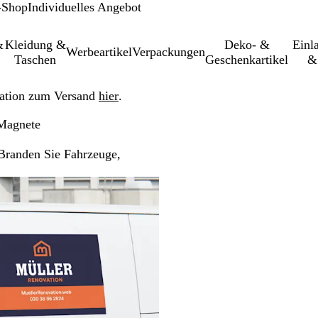
-Shop
Individuelles Angebot
&
Kleidung &
Deko- &
Einl­
Werbeartikel
Verpackungen
Taschen
Geschenkartikel
&
ation zum Versand
hier
.
Magnete
 Branden Sie Fahrzeuge,