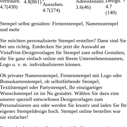
Design.
vertrauen.
Adressfenster.
4.8
(
861
)
Aussehen.
4.7
4.7
(
430
)
3.6
(
46
)
4.7
(
274
)
(
140
)
Stempel selbst gestalten: Firmenstempel, Namensstempel
und mehr
Sie möchten personalisierte Stempel erstellen? Dann sind Sie
bei uns richtig. Entdecken Sie jetzt die Auswahl an
VistaPrint-Designvorlagen für Stempel zum selbst Gestalten,
die Sie ganz einfach online mit Ihrem Unternehmensnamen,
Logo u. v. m. individualisieren können.
Ob privater Namensstempel, Firmenstempel mit Logo oder
Bonuskartenstempel, ob selbstfärbende Stempel,
Textilstempel oder Partystempel, Ihr einzigartiger
Wunschstempel ist im Nu gestaltet. Wählen Sie dazu eine
unserer speziell entworfenen Designvorlagen zum
Personalisieren aus oder werden Sie kreativ und laden Sie Ihr
eigenes Stempeldesign hoch. Stempel online bestellen war
nie einfacher!