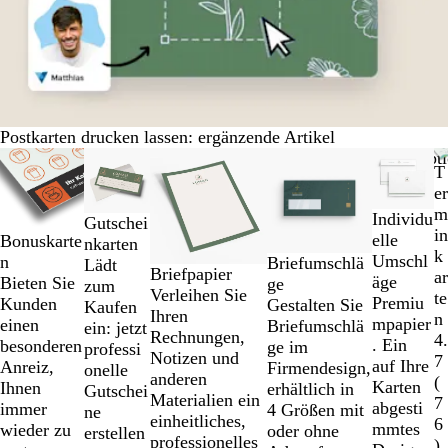
Postkarten drucken lassen: ergänzende Artikel
Galeriebilder
Neue Optionen
Neue Opt
T
1
er
bis
m
Individu
2
Gutschei
in
elle
von
Bonuskarte
nkarten
k
Umschl
6
n
Briefumschlä
Lädt
Briefpapier
ar
äge
Bieten Sie
ge
zum
Verleihen Sie
te
Premiu
Kunden
Gestalten Sie
Kaufen
Ihren
n
mpapier
einen
Briefumschlä
ein: jetzt
Rechnungen,
4.
. Ein
besonderen
ge im
professi
Notizen und
7
auf Ihre
Anreiz,
Firmendesign,
onelle
anderen
(
Karten
Ihnen
erhältlich in
Gutschei
Materialien ein
7
abgesti
immer
4 Größen mit
ne
einheitliches,
6
mmtes
wieder zu
oder ohne
erstellen
professionelles
)