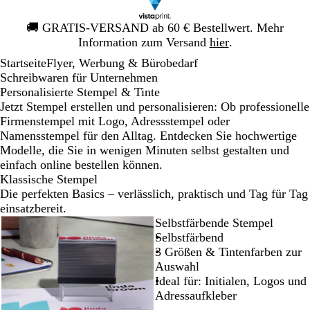
Galeriebild
🚚
GRATIS-VERSAND ab 60 € Bestellwert. Mehr
1
Information zum Versand
hier
.
von
Startseite
Flyer, Werbung & Bürobedarf
1
Schreibwaren für Unternehmen
Personalisierte Stempel & Tinte
Jetzt Stempel erstellen und personalisieren: Ob professionelle
Firmenstempel mit Logo, Adressstempel oder
Namensstempel für den Alltag. Entdecken Sie hochwertige
Modelle, die Sie in wenigen Minuten selbst gestalten und
einfach online bestellen können.
Klassische Stempel
Die perfekten Basics – verlässlich, praktisch und Tag für Tag
einsatzbereit.
Selbstfärbende Stempel
Selbstfärbend
3 Größen & Tintenfarben zur
Auswahl
Ideal für: Initialen, Logos und
Adressaufkleber