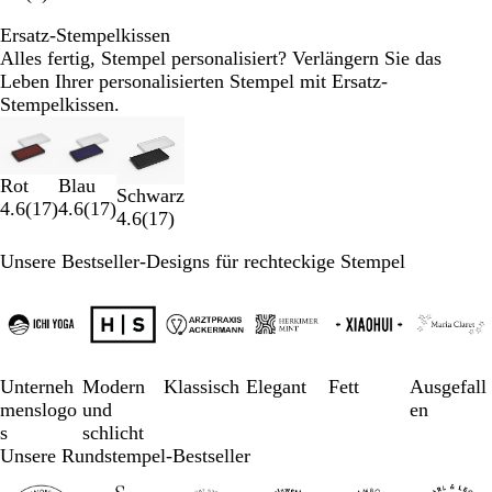
Ersatz-Stempelkissen
Alles fertig, Stempel personalisiert? Verlängern Sie das
Leben Ihrer personalisierten Stempel mit Ersatz-
Stempelkissen.
Galeriebilder
1
bis
Rot
Blau
2
Schwarz
4.6
(
17
)
4.6
(
17
)
von
4.6
(
17
)
3
Unsere Bestseller-Designs für rechteckige Stempel
Galeriebilder
1
bis
3
von
Unterneh
Modern
Klassisch
Elegant
Fett
Ausgefall
6
menslogo
und
en
s
schlicht
Unsere Rundstempel-Bestseller
Galeriebilder