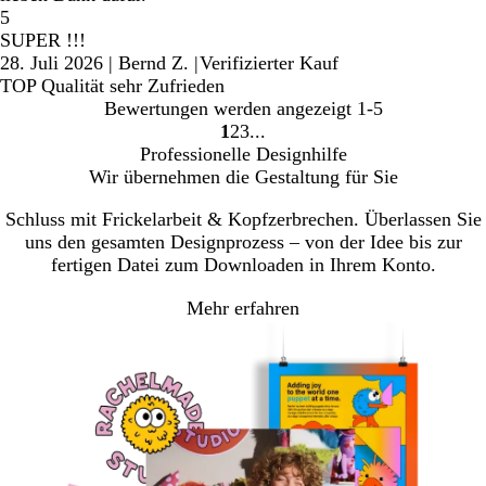
5
SUPER !!!
28. Juli 2026
|
Bernd Z.
|
Verifizierter Kauf
TOP Qualität sehr Zufrieden
Bewertungen werden angezeigt
1-5
1
2
3
Gehe
Gehe
Gehe
Professionelle Designhilfe
zu
zu
zu
Wir übernehmen die Gestaltung für Sie
Seite
Seite
Seite
1
2
3
Schluss mit Frickelarbeit & Kopfzerbrechen. Überlassen Sie
uns den gesamten Designprozess – von der Idee bis zur
fertigen Datei zum Downloaden in Ihrem Konto.
Mehr erfahren