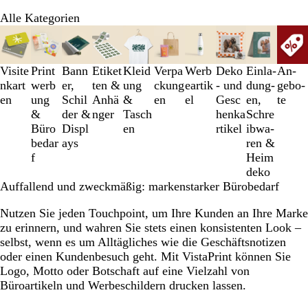
Alle Kategorien
Galeriebilder
1
bis
Visite
Print
Bann
Etiket
Kleid
Verpa
Werb
Deko
Einl­a­
An­­
3
nkart
werb
er,
ten &
ung
ckung
eartik
- und
dung­
ge­­bo­­
von
en
ung
Schil
Anhä
&
en
el
Gesc
en,
te
10
&
der &
nger
Tasch
henka
Schre
Büro
Displ
en
rtikel
ib­wa­
bedar
ays
ren &
f
Heim
deko
Auffallend und zweckmäßig: markenstarker Bürobedarf
Nutzen Sie jeden Touchpoint, um Ihre Kunden an Ihre Marke
zu erinnern, und wahren Sie stets einen konsistenten Look –
selbst, wenn es um Alltägliches wie die Geschäftsnotizen
oder einen Kundenbesuch geht. Mit VistaPrint können Sie
Logo, Motto oder Botschaft auf eine Vielzahl von
Büroartikeln und Werbeschildern drucken lassen.