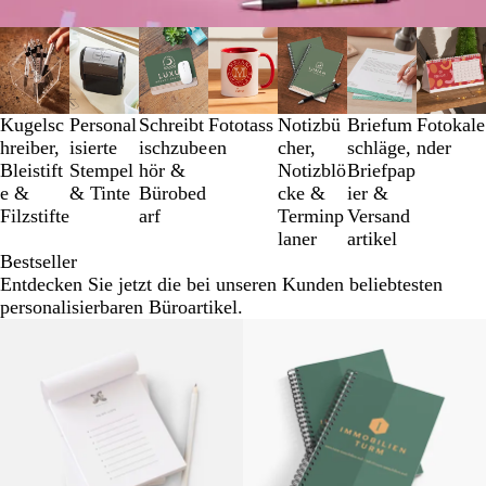
Galeriebilder
1
bis
3
Kugelsc
Personal
Schreibt
Fototass
Notizbü
Briefum
Fotokale
von
hreiber,
isierte
ischzube
en
cher,
schläge,
nder
7
Bleistift
Stempel
hör &
Notizblö
Briefpap
e &
& Tinte
Bürobed
cke &
ier &
Filzstifte
arf
Terminp
Versand
laner
artikel
Bestseller
Entdecken Sie jetzt die bei unseren Kunden beliebtesten
personalisierbaren Büroartikel.
Neue Optionen