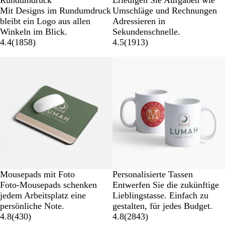
Rundumdruck
Erledigen Sie Aufgaben wie
Mit Designs im Rundumdruck
Umschläge und Rechnungen
bleibt ein Logo aus allen
Adressieren in
Winkeln im Blick.
Sekundenschnelle.
4.4
(
1858
)
4.5
(
1913
)
Mousepads mit Foto
Personalisierte Tassen
Foto-Mousepads schenken
Entwerfen Sie die zukünftige
jedem Arbeitsplatz eine
Lieblingstasse. Einfach zu
persönliche Note.
gestalten, für jedes Budget.
4.8
(
430
)
4.8
(
2843
)