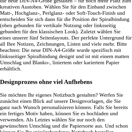
die neue DIN-A4-Größe gestalten – für noch mehr Platz zum
kreativen Austoben. Wählen Sie für den Einband zwischen
Matt-, Hochglanz-, Perlglanz- oder Soft-Touch-Finish und
entscheiden Sie sich dann für die Position der Spiralbindung
(oben gebunden für vertikale Nutzung oder linksseitig
gebunden für den klassischen Look). Zuletzt wählen Sie
eines unserer fünf Seitenlayouts. Der perfekte Untergrund für
all Ihre Notizen, Zeichnungen, Listen und viele mehr. Bitte
beachten: Die neue DIN-A4-Größe wurde spezifisch mit
linksseitiger Spiralbindung designt und ist mit einem matten
Umschlag und Blanko-, liniertem oder kariertem Papier
erhältlich.
Designprozess ohne viel Aufhebens
Sie möchten Ihr eigenes Notizbuch gestalten? Werfen Sie
zunächst einen Blick auf unsere Designvorlagen, die Sie
ganz nach Wunsch personalisieren können. Falls Sie bereits
ein fertiges Motiv haben, können Sie es hochladen und
verwenden. Als Letztes wählen Sie nur noch den
gewünschten Umschlag und die Papiersorte aus. Und schon
können Sie Ihr spiralgebundenes Notizbuch bestellen.