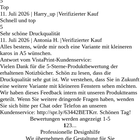
5
Top
11. Juli 2026
|
Harry_up
|
Verifizierter Kauf
Schnell und top
5
Sehr schöne Druckqualität
11. Juli 2026
|
Antonia H.
|
Verifizierter Kauf
Alles bestens, würde mir noch eine Variante mit kleineren
karos in A5 wünschen.
Antwort vom VistaPrint-Kundenservice:
Vielen Dank für die 5-Sterne-Produktbewertung der
erhaltenen Notizbücher. Schön zu lesen, dass die
Druckqualität sehr gut ist. Wir verstehen, dass Sie in Zukunft
eine weitere Variante mit kleineren Fenstern sehen möchten.
Wir haben dieses Feedback intern mit unseren Produktteams
geteilt. Wenn Sie weitere dringende Fragen haben, wenden
Sie sich bitte per Chat oder Telefon an unseren
Kundenservice: http://spr.ly/63442BETKrr. Schönen Tag!
Bewertungen werden angezeigt
1-5
1
2
3
Gehe
Gehe
Gehe
Professionelle Designhilfe
zu
zu
zu
Wir übernehmen die Gestaltung für Sie