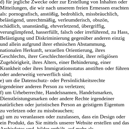
d) für jegliche Zwecke oder zur Erstellung von Inhalten oder
Mitteilungen, die wir nach unserem freien Ermessen erachten
als: pornografisch, anstößig, bedrohlich, missbräuchlich,
belästigend, unrechtmäßig, verleumderisch, obszön,
schädlich, unanständig, ehrverletzend, übergriffig,
verunglimpfend, hasserfüllt, falsch oder irreführend, zu Hass,
Belästigung und Diskriminierung gegenüber anderen einzig
und allein aufgrund ihrer ethnischen Abstammung,
nationalen Herkunft, sexuellen Orientierung, ihres
Geschlechts, ihrer Geschlechteridentität, ihrer religiösen
Zugehörigkeit, ihres Alters, einer Behinderung, einer
Krankheit oder ihres Immigrationsstatus anstiften oder führen
oder anderweitig verwerflich sind;
e) um die Datenschutz- oder Persönlichkeitsrechte
irgendeiner anderen Person zu verletzen;
f) um Urheberrechte, Handelsnamen, Handelsmarken,
Dienstleistungsmarken oder andere Rechte irgendeiner
natürlichen oder juristischen Person an geistigem Eigentum
zu verletzen oder zu missbrauchen;
g) um zu veranlassen oder zuzulassen, dass ein Design oder
ein Produkt, das Sie mittels unserer Website erstellen und das
Archivfotos und -bilder enthält, auf mehr als