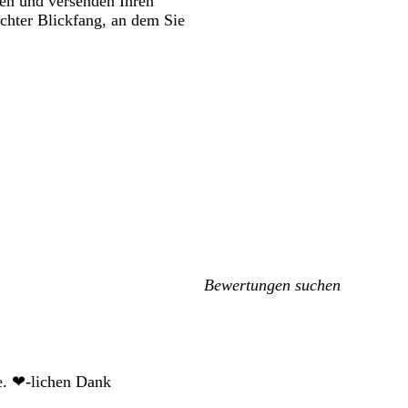
en und versenden Ihren
echter Blickfang, an dem Sie
Meine
Sucheingaben
te. ❤-lichen Dank