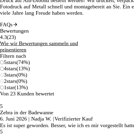
Druck auf Alu-Dibond bestellt werden! Wir drucken, verpack
Fotodruck auf Metall schnell und montagebereit an Sie. Ein 
viele Jahre lang Freude haben werden.
FAQs
Bewertungen
23
4.3
(
23
)
Bewertungen
Wie wir Bewertungen sammeln und
präsentieren
Filtern nach
5
stars
(
74
%)
4
stars
(
13
%)
3
stars
(
0
%)
2
stars
(
0
%)
1
star
(
13
%)
Von 23 Kunden bewertet
5
Zebra in der Badewanne
6. Juni 2026
|
Nadja W.
|
Verifizierter Kauf
Es ist super geworden. Besser, wie ich es mir vorgestellt hat
5