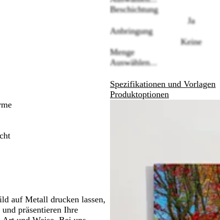
Beschichtung
chwenken.
Schwenken.
Ja
Anbringung
Keine
Menge
Auswählen...
Spezifikationen und Vorlagen
Produktoptionen
rme
cht
ld auf Metall drucken lassen,
 und präsentieren Ihre
e Art und Weise. Bei uns