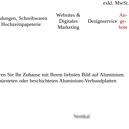
inkl. MwSt.
exkl. MwSt.
Websites &
An­­
a­dung­en, Schreib­wa­ren
Digitales
Designservice
ge­­
 Hochzeitspapeterie
Marketing
bo­­te
ren Sie Ihr Zuhause mit Ihrem liebsten Bild auf Aluminium.
bürsteten oder beschichteten Aluminium-Verbundplatten
Vertikal