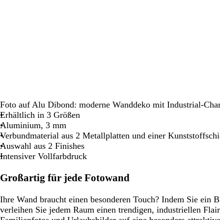
Schwenken.
Schwenken.
S
Foto auf Alu Dibond: moderne Wanddeko mit Industrial-Cha
Erhältlich in 3 Größen
Aluminium, 3 mm
Verbundmaterial aus 2 Metallplatten und einer Kunststoffschi
Auswahl aus 2 Finishes
Intensiver Vollfarbdruck
Großartig für jede Fotowand
Ihre Wand braucht einen besonderen Touch? Indem Sie ein Bi
verleihen Sie jedem Raum einen trendigen, industriellen Flair
Familienfotos und Urlaubsbilder auf eine besonders attraktiv