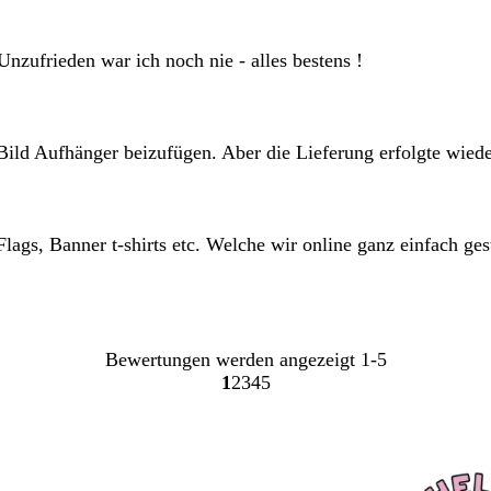
 Unzufrieden war ich noch nie - alles bestens !
ild Aufhänger beizufügen. Aber die Lieferung erfolgte wiede
 Flags, Banner t-shirts etc. Welche wir online ganz einfach ge
Bewertungen werden angezeigt
1-5
1
2
3
4
5
Gehe
Gehe
Gehe
Gehe
Gehe
zu
zu
zu
zu
zu
Seite
Seite
Seite
Seite
Seite