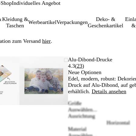
-Shop
Individuelles Angebot
&
Kleidung &
Deko- &
Einl­
Werbeartikel
Verpackungen
Taschen
Geschenkartikel
&
ation zum Versand
hier
.
es
rgrößer-/verkleinerbares
oom
erwenden
icken
Vergrößer-/verkleinerbares
Zoom
Verwenden
Klicken
Alu-Dibond-Drucke
ld
f
e
um
Bild
auf
Sie
zum
Bewertungen
4.3
(
23
)
inimum
e
rgrößern
Minimum
die
Vergrößern
23
Neue Optionen
sten
Tasten
lesen
Edel, modern, robust: Dekorie
+
Druck auf Alu-Dibond, auf ge
nd
und
erhältlich.
Details ansehen
-
Größe
um
zum
Auswählen...
oomen
Zoomen
Ausrichtung
nd
und
Horizontal
e
die
Material
eiltasten
Pfeiltasten
Auswählen...
um
zum