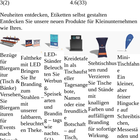
3
(
2
)
4.6
(
33
)
Neuheiten entdecken, Etiketten selbst gestalten
Entdecken Sie unsere neuen Produkte für Kleinunternehmen
wie Ihres.
Galeriebilder
Neu
1
bis
2
LED-
Bezüge
Mini-
Falttheke
Kreidetafe
von
Ständer
für
Stehtischhus
Tischfahn
mit LED
ln als
6
Beleuch
Biergarn
sen rund
e
Bringen
Tischaufst
ten Sie
itur
Verzieren
Ein
Sie Ihr
eller
Werbun
(Tisch &
Sie Tische
kleiner,
Branding
Tagesange
g,
Bänke)
und Stände
aber
zum
bote,
Speisek
Versehen
mit
feiner
Strahlen –
Namen
arten
Sie
knalligen
Hingucke
mit
oder eine
und
Biergarn
Farben und
r auf
unserer
freundlich
Brandin
ituren
auffälligem
Schreibtis
faltbaren,
e
g – tags
für
Branding
chen,
beleuchtet
Botschaft
wie
Events
für sofortige
Messestä
en Theke.
– auf
nachts.
nach
Wirkung.
nden und
Tisch,
5
(
1
)