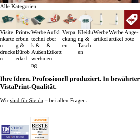
Alle Kategorien
Galeriebilder
1
bis
3
Visite
Printw
Werbe
Aufkl
Verpa
Kleidu
Werbe
Werbe
An­­ge­­
von
nkarte
erbun
techni
eber
ckung
ng &
artikel
artikel
bo­­te
9
n
g &
k &
&
en
Tasch
drucke
Bürob
Außen
Etikett
en
n
edarf
werbu
en
ng
Ihre Ideen. Professionell produziert. In bewährter
VistaPrint-Qualität.
Wir
sind für Sie da
– bei allen Fragen.