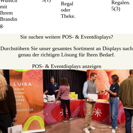
Wunsch
Regalen.
Regal
mit
5
(
3
)
oder
Ihrem
Theke.
Brandin
g.
Sie suchen weitere POS- & Eventdisplays?
Durchstöbern Sie unser gesamtes Sortiment an Displays nach
genau der richtigen Lösung für Ihren Bedarf.
POS- & Eventdisplays anzeigen