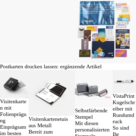
Postkarten drucken lassen: ergänzende Artikel
Galeriebilder
1
bis
2
VistaPrint
von
Visitenkarte
Kugelschr
4
n mit
eiber mit
Selbstfärbende
Folienprägu
Rundumd
Stempel
Visitenkartenetuis
ng
ruck
Mit diesen
aus Metall
Einprägsam
So sind
personalisierten
Bereit zum
im besten
Ihr