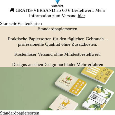
Galeriebild
🚚
GRATIS-VERSAND ab 60 € Bestellwert. Mehr
1
Information zum Versand
hier
.
von
Startseite
Visitenkarten
1
Standardpapiersorten
Praktische Papiersorten für den täglichen Gebrauch –
professionelle Qualität ohne Zusatzkosten.
Kostenloser Versand ohne Mindestbestellwert.
Designs ansehen
Mehr erfahren
Design hochladen
Standardpapiersorten