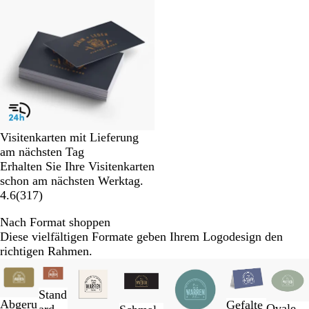
Visitenkarten mit Lieferung
am nächsten Tag
Erhalten Sie Ihre Visitenkarten
schon am nächsten Werktag.
4.6
(
317
)
Nach Format shoppen
Diese vielfältigen Formate geben Ihrem Logodesign den
richtigen Rahmen.
Galeriebilder
Neu
1
bis
Stand
Abgeru
Gefalte
2
Ovale