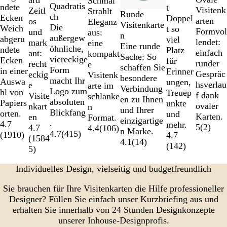
ard
Schmal
Quadratis
ndete
t
von
Visitenk
Zeitl
Strahlt
Runde
ch
Ecken
Doppel
7
arten
os
Eleganz
Visitenkarte
Die
Weich
t so
Formvol
und
aus:
n
außergew
abgeru
viel
lendet:
mark
eine
Eine runde
öhnliche,
ndete
Platz
einfach
ant:
kompakt
Sache: So
viereckige
Ecken
für
runder
recht
e
schaffen Sie
Form
in einer
Erinner
Gespräc
eckig
Visitenk
besondere
macht Ihr
Auswa
ungen,
hsverlau
e
arte im
Verbindung
Logo zum
hl von
Treuep
f dank
Visite
schlanke
en zu Ihnen
absoluten
Papiers
unkte
ovaler
nkart
n
und Ihrer
Blickfang
orten.
und
Karten.
en
Format.
einzigartige
.
4.7
mehr.
5
(
2
)
4.7
4.4
(
106
)
n Marke.
4.7
(
415
)
(
1910
)
4.7
(
1584
4.1
(
14
)
(
142
)
5
)
Individuelles Design, vielseitig und budgetfreundlich
Sie brauchen für Ihre Visitenkarten die Hilfe professioneller
Designer? Füllen Sie einfach unser Kurzbriefing aus und
erhalten Sie innerhalb von 24 Stunden Designkonzepte
unserer Inhouse-Designprofis.