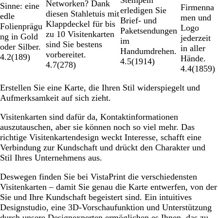
Stempeln
Networken? Dank
Sinne: eine
Firmenna
erledigen Sie
diesen Stahletuis mit
edle
men und
Brief- und
Klappdeckel für bis
Folienprägu
Logo
Paketsendungen
zu 10 Visitenkarten
ng in Gold
jederzeit
im
sind Sie bestens
oder Silber.
in aller
Handumdrehen.
vorbereitet.
4.2
(
189
)
Hände.
4.5
(
1914
)
4.7
(
278
)
4.4
(
1859
)
Erstellen Sie eine Karte, die Ihren Stil widerspiegelt und
Aufmerksamkeit auf sich zieht.
Visitenkarten sind dafür da, Kontaktinformationen
auszutauschen, aber sie können noch so viel mehr. Das
richtige Visitenkartendesign weckt Interesse, schafft eine
Verbindung zur Kundschaft und drückt den Charakter und
Stil Ihres Unternehmens aus.
Deswegen finden Sie bei VistaPrint die verschiedensten
Visitenkarten – damit Sie genau die Karte entwerfen, von der
Sie und Ihre Kundschaft begeistert sind. Ein intuitives
Designstudio, eine 3D-Vorschaufunktion und Unterstützung
durch unsere Designexperten ermöglichen es Ihnen, das zu