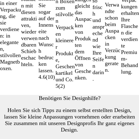
so
n Boxen
in einer
Verwa
Sie
n mit
gleicht
kungen
frisc
zum
Verpacku
ndte
sogar
diesen
das
erhalten
h
stilvolle
ng, die
schon
auf der
attrakti
Auspac
Ihre
und
n
sie
beim
Innens
ven,
ken
Flasche
anspr
Verpack
verdiene
Auspa
eite
wieder
von
n die
eche
en
n: in
cken
nach
verwen
Produk
verdien
nd
kleinere
elegante
in
Wunsc
dbaren
ten
te
wie
r
n,
Verzüc
h
Schieb
dem
Premiu
Ihre
Produkt
stilvollen
kung
bedruc
eschac
Öffnen
m-
Seife
e,
Magnetb
gerate
ken
hteln.
von
Behand
n
Geschen
oxen.
n.
lassen.
Gesche
lung.
darin
kartikel
4.6
(
10
)
nken.
.
und Co.
5
(
2
)
Benötigen Sie Designhilfe?
Holen Sie sich Tipps zu einem selbst erstellten Design,
lassen Sie kleine Anpassungen vornehmen oder erarbeiten
Sie zusammen mit unseren Designprofis Ihr ganz eigenes
Design.