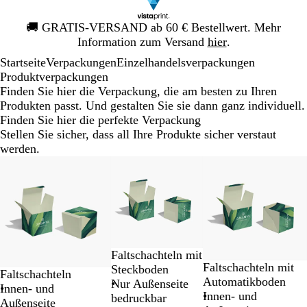
Galeriebild
🚚
GRATIS-VERSAND ab 60 € Bestellwert. Mehr
1
Information zum Versand
hier
.
von
Startseite
Verpackungen
Einzelhandelsverpackungen
1
Produktverpackungen
Finden Sie hier die Verpackung, die am besten zu Ihren
Produkten passt. Und gestalten Sie sie dann ganz individuell.
Finden Sie hier die perfekte Verpackung
Stellen Sie sicher, dass all Ihre Produkte sicher verstaut
werden.
Galeriebilder
Neuer Tiefpreis
Neuer Tiefpreis
Neuer Tiefpreis
1
bis
2
von
3
Faltschachteln mit
Faltschachteln mit
Steckboden
Faltschachteln
Automatikboden
Nur Außenseite
Innen- und
Innen- und
bedruckbar
Außenseite