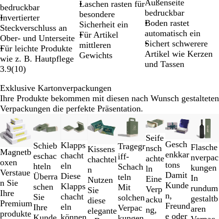
Außenseite
Laschen rasten für
bedruckbar
bedruckbar
besondere
Invertierter
Boden rastet
Sicherheit ein
Steckverschluss an
automatisch ein
Für Artikel
Ober- und Unterseite
Sichert schwerere
mittleren
Für leichte Produkte
Artikel wie Kerzen
Gewichts
wie z. B. Hautpflege
und Tassen
3.9
(
10
)
Exklusive Kartonverpackungen
Ihre Produkte bekommen mit diesen nach Wunsch gestalteten
Verpackungen die perfekte Präsentation.
Galeriebilder
Neu
Neuer Tiefpreis
Jetzt günstiger
Neuer Tiefpreis
1
Seife
bis
Gesch
Klapps
Schieb
Tragegr
Flasche
nsch
2
Kissens
Magnetb
enkkar
chacht
eschac
iff-
nverpac
achte
von
chachtel
oxen
tons
eln
hteln
Schach
kungen
ln
8
n
Verstaue
Damit
Diese
Überra
teln
In
Eine
Nutzen
n Sie
Kunde
Klapps
schen
Mit
rundum
Verp
Sie
Ihre
n,
chacht
Sie
solchen
gestaltb
acku
diese
Premium
Freund
eln
Ihre
Verpac
aren
ng,
elegante
produkte
e oder
können
Kunde
kungen
Verpac