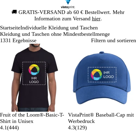
Galeriebild
🚚
GRATIS-VERSAND ab 60 € Bestellwert. Mehr
1
Information zum Versand
hier
.
von
Startseite
Individuelle Kleidung und Taschen
1
Kleidung und Taschen ohne Mindestbestellmenge
1331 Ergebnisse
Filtern und sortieren
Bestseller
Bestseller
S
M
K
G
O
K
W
S
M
R
Fruit of the Loom®-Basic-T-
VistaPrint® Baseball-Cap mit
c
a
ö
r
r
ö
e
c
a
o
Shirt in Unisex
Werbedruck
h
r
n
a
a
4
n
i
h
r
t
1
4.1
(
444
)
4.3
(
129
)
w
i
i
u
n
4
i
ß
w
i
2