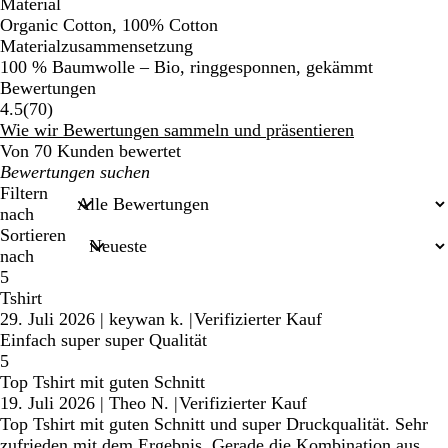
Material
Organic Cotton, 100% Cotton
Materialzusammensetzung
100 % Baumwolle – Bio, ringgesponnen, gekämmt
Bewertungen
70
4.5
(
70
)
Bewertungen
Wie wir Bewertungen sammeln und präsentieren
Von 70 Kunden bewertet
Meine
Sucheingaben
Filtern
nach
Sortieren
nach
5
Tshirt
29. Juli 2026
|
keywan k.
|
Verifizierter Kauf
Einfach super super Qualität
5
Top Tshirt mit guten Schnitt
19. Juli 2026
|
Theo N.
|
Verifizierter Kauf
Top Tshirt mit guten Schnitt und super Druckqualität. Sehr
zufrieden mit dem Ergebnis. Gerade die Kombination aus