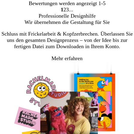
Bewertungen werden angezeigt
1-5
1
2
3
Gehe
Gehe
Gehe
Professionelle Designhilfe
zu
zu
zu
Wir übernehmen die Gestaltung für Sie
Seite
Seite
Seite
Schluss mit Frickelarbeit & Kopfzerbrechen. Überlassen Sie
uns den gesamten Designprozess – von der Idee bis zur
fertigen Datei zum Downloaden in Ihrem Konto.
Mehr erfahren