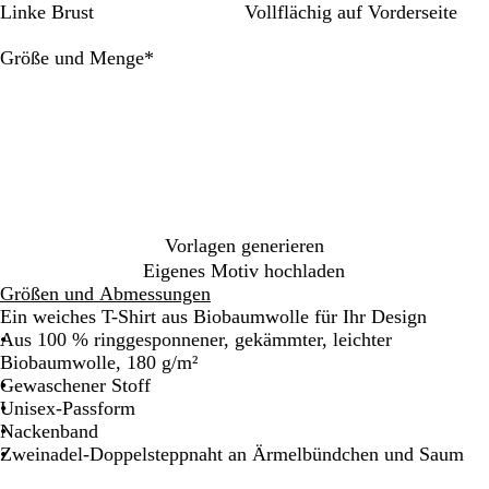
e
t
i
e
u
t
r
m
n
a
z
r
a
Linke Brust
Vollflächig auf Vorderseite
n
r
S
r
a
o
e
e
g
ö
a
r
s
a
e
g
t
l
b
e
s
z
z
Erforderlich
Größe und Menge
*
a
l
e
r
i
l
-
i
i
n
g
l
ü
e
a
W
s
t
d
e
e
n
r
u
e
c
l
t
i
h
b
ß
e
s
M
a
Vorlagen generieren
r
Eigenes Motiv hochladen
i
Größen und Abmessungen
n
Ein weiches T-Shirt aus Biobaumwolle für Ihr Design
e
Aus 100 % ringgesponnener, gekämmter, leichter
b
Biobaumwolle, 180 g/m²
l
Gewaschener Stoff
a
Unisex-Passform
u
Nackenband
Zweinadel-Doppelsteppnaht an Ärmelbündchen und Saum