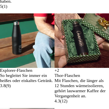
haben.
5
(
1
)
Explorer-Flaschen
+
2
W
H
R
G
So begleitet Sie immer ein
Thor-Flaschen
e
e
o
r
heißes oder eiskaltes Getränk.
Mit Flaschen, die länger als
i
l
t
a
3.8
(
9
)
12 Stunden wärmeisolieren,
ß
l
u
gehört lauwarmer Kaffee der
g
Vergangenheit an.
r
4.3
(
12
)
ü
n