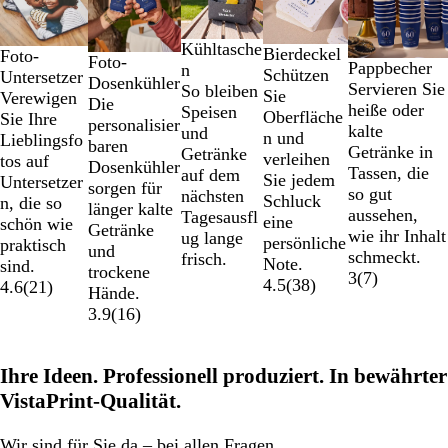
bis
2
S
B
G
Kühltasche
von
Bierdeckel
Foto-
Foto-
Pappbecher
c
l
r
n
5
Schützen
Untersetzer
Dosenkühler
Servieren Sie
h
a
a
So bleiben
Sie
Verewigen
Die
heiße oder
w
u
u
Speisen
Oberfläche
Sie Ihre
personalisier
kalte
a
und
n und
Lieblingsfo
baren
Getränke in
r
Getränke
verleihen
tos auf
Dosenkühler
Tassen, die
z
auf dem
Sie jedem
Untersetzer
sorgen für
so gut
nächsten
Schluck
n, die so
länger kalte
aussehen,
Tagesausfl
eine
schön wie
Getränke
wie ihr Inhalt
ug lange
persönliche
praktisch
und
schmeckt.
frisch.
Note.
sind.
trockene
3
(
7
)
4.5
(
38
)
4.6
(
21
)
Hände.
3.9
(
16
)
Ihre Ideen. Professionell produziert. In bewährter
VistaPrint-Qualität.
Wir
sind für Sie da
– bei allen Fragen.