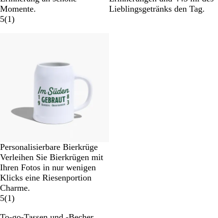
Momente.
Lieblingsgetränks den Tag.
5
(
1
)
Neu
Personalisierbare Bierkrüge
Verleihen Sie Bierkrügen mit
Ihren Fotos in nur wenigen
Klicks eine Riesenportion
Charme.
5
(
1
)
To-go-Tassen und -Becher