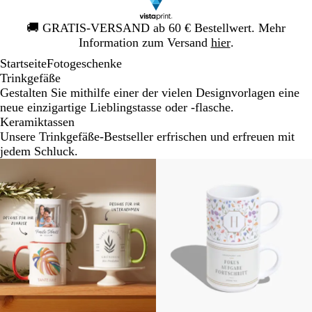
Galeriebild
🚚
GRATIS-VERSAND ab 60 € Bestellwert. Mehr
1
Information zum Versand
hier
.
von
Startseite
Fotogeschenke
1
Trinkgefäße
Gestalten Sie mithilfe einer der vielen Designvorlagen eine
neue einzigartige Lieblingstasse oder -flasche.
Keramiktassen
Unsere Trinkgefäße-Bestseller erfrischen und erfreuen mit
jedem Schluck.
Neu