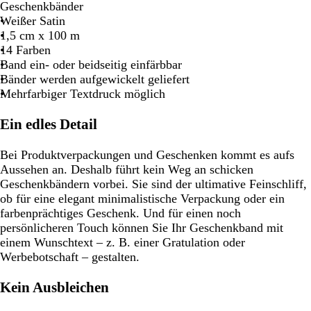
z
a
ü
b
g
a
Geschenkbänder
u
n
l
r
Weißer Satin
a
ü
1,5 cm x 100 m
u
n
14 Farben
Band ein- oder beidseitig einfärbbar
Bänder werden aufgewickelt geliefert
Mehrfarbiger Textdruck möglich
Ein edles Detail
Bei Produktverpackungen und Geschenken kommt es aufs
Aussehen an. Deshalb führt kein Weg an schicken
Geschenkbändern vorbei. Sie sind der ultimative Feinschliff,
ob für eine elegant minimalistische Verpackung oder ein
farbenprächtiges Geschenk. Und für einen noch
persönlicheren Touch können Sie Ihr Geschenkband mit
einem Wunschtext – z. B. einer Gratulation oder
Werbebotschaft – gestalten.
Kein Ausbleichen