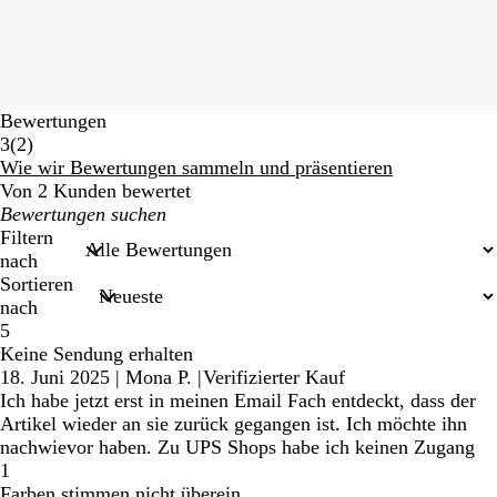
Bewertungen
2
3
(
2
)
Bewertungen
Wie wir Bewertungen sammeln und präsentieren
Von 2 Kunden bewertet
Meine
Sucheingaben
Filtern
nach
Sortieren
nach
5
Keine Sendung erhalten
18. Juni 2025
|
Mona P.
|
Verifizierter Kauf
Ich habe jetzt erst in meinen Email Fach entdeckt, dass der
Artikel wieder an sie zurück gegangen ist. Ich möchte ihn
nachwievor haben. Zu UPS Shops habe ich keinen Zugang
1
Farben stimmen nicht überein