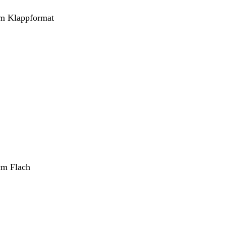
cm Klappformat
ang
cm Flach
ang