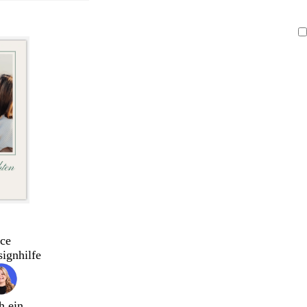
ce
signhilfe
h ein