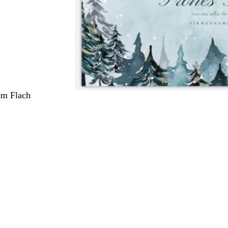
cm Flach
ang