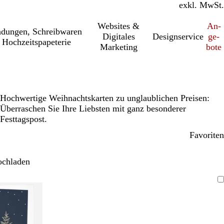
inkl. MwSt.
exkl. MwSt.
Websites &
An­­
a­dung­en, Schreib­wa­ren
Digitales
Designservice
ge­­
 Hochzeitspapeterie
Marketing
bo­­te
Hochwertige Weihnachtskarten zu unglaublichen Preisen:
Überraschen Sie Ihre Liebsten mit ganz besonderer
Festtagspost.
Favoriten
ochladen