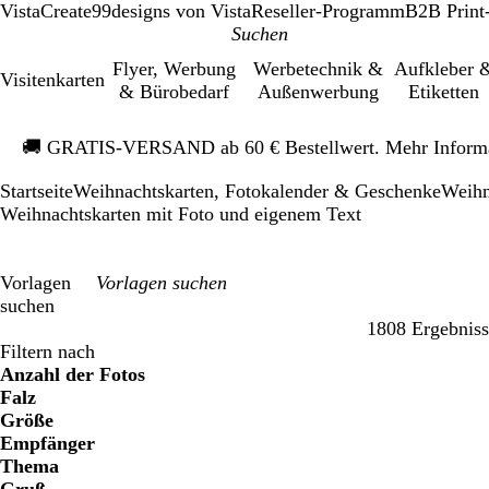
VistaCreate
99designs von Vista
Reseller-Programm
B2B Print
Flyer, Werbung
Werbetechnik &
Aufkleber 
Visitenkarten
& Bürobedarf
Außenwerbung
Etiketten
Galeriebild
🚚
GRATIS-VERSAND ab 60 € Bestellwert. Mehr Inform
1
von
Startseite
Weihnachtskarten, Fotokalender & Geschenke
Weihn
1
Weihnachtskarten mit Foto und eigenem Text
Vorlagen
suchen
1808 Ergebniss
Filter
Filtern nach
Anzahl der Fotos
Falz
Größe
Empfänger
Thema