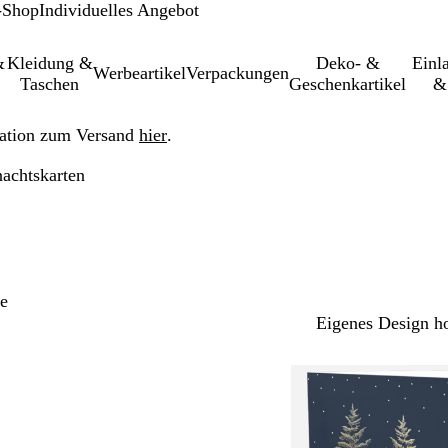
-Shop
Individuelles Angebot
&
Kleidung &
Deko- &
Einl­
Werbeartikel
Verpackungen
Taschen
Geschenkartikel
&
ation zum Versand
hier
.
achtskarten
e
Eigenes Design h