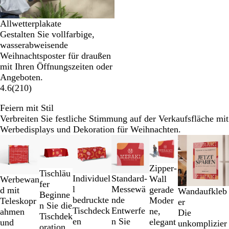
Allwetterplakate
Gestalten Sie vollfarbige,
wasserabweisende
Weihnachtsposter für draußen
mit Ihren Öffnungszeiten oder
Angeboten.
4.6
(
210
)
Feiern mit Stil
Verbreiten Sie festliche Stimmung auf der Verkaufsfläche mit
Werbedisplays und Dekoration für Weihnachten.
Galeriebilder
Neue Optionen
Neue Optionen
Neue Option
1
bis
Zipper-
2
Tischläu
Standard-
Individuel
Wall
Werbewan
von
fer
Messewä
l
gerade
d mit
Wandaufkleb
6
Beginne
nde
bedruckte
Moder
Teleskopr
er
n Sie die
Entwerfe
Tischdeck
ne,
ahmen
Die
Tischdek
n Sie
en
elegant
und
unkomplizier
oration