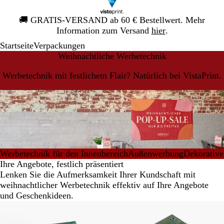
Galeriebild
🚚
GRATIS-VERSAND ab 60 € Bestellwert. Mehr
1
Information zum Versand
hier
.
von
Startseite
Verpackungen
1
Weihnachtliche Werbetechnik
Werbetechnik mit festlichem Flair? Natürlich bei VistaPrint.
Werbetechnik für den Innenbereich
Außenwerbung
Dekorative
Ihre Angebote, festlich präsentiert
Lenken Sie die Aufmerksamkeit Ihrer Kundschaft mit
weihnachtlicher Werbetechnik effektiv auf Ihre Angebote
und Geschenkideen.
Neue Optionen