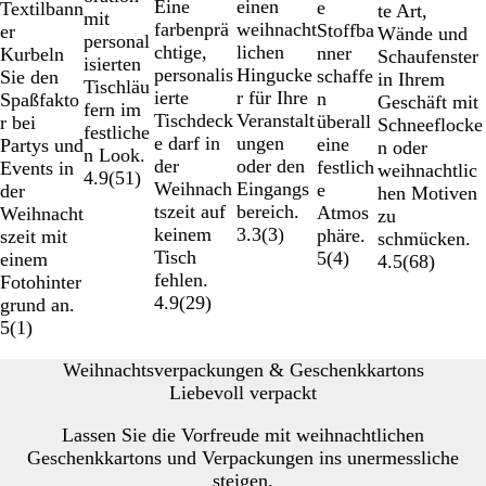
einen
Eine
e
Textilbann
te Art,
mit
weihnacht
farbenprä
Stoffba
er
Wände und
personal
lichen
chtige,
nner
Kurbeln
Schaufenster
isierten
Hingucke
personalis
schaffe
Sie den
in Ihrem
Tischläu
r für Ihre
ierte
n
Spaßfakto
Geschäft mit
fern im
Veranstalt
Tischdeck
überall
r bei
Schneeflocke
festliche
ungen
e darf in
eine
Partys und
n oder
n Look.
oder den
der
festlich
Events in
weihnachtlic
4.9
(
51
)
Eingangs
Weihnach
e
der
hen Motiven
bereich.
tszeit auf
Atmos
Weihnacht
zu
3.3
(
3
)
keinem
phäre.
szeit mit
schmücken.
Tisch
5
(
4
)
einem
4.5
(
68
)
fehlen.
Fotohinter
4.9
(
29
)
grund an.
5
(
1
)
Weihnachtsverpackungen & Geschenkkartons
Liebevoll verpackt
Lassen Sie die Vorfreude mit weihnachtlichen
Geschenkkartons und Verpackungen ins unermessliche
steigen.