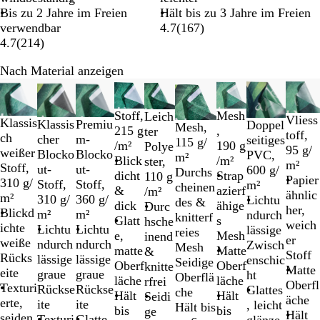
Bis zu 2 Jahre im Freien
Hält bis zu 3 Jahre im Freien
verwendbar
4.7
(
167
)
4.7
(
214
)
Nach Material anzeigen
Galeriebilder
Neue Optionen
Neue Optione
Neue 
1
bis
Stoff,
Mesh
Leich
Vliess
Klassis
Premiu
Klassis
Doppel
Mesh,
2
215 g
,
ter
toff,
ch
m-
cher
seitiges
115 g/
von
/m²
190 g
Polye
95 g/
weißer
Blocko
Blocko
PVC,
m²
9
Blick
/m²
ster,
m²
Stoff,
ut-
ut-
600 g/
Durchs
dicht
Strap
110 g
Papier
310 g/
Stoff,
Stoff,
m²
cheinen
&
azierf
/m²
ähnlic
m²
360 g/
310 g/
Lichtu
des &
dick
ähige
Durc
her,
Blickd
m²
m²
ndurch
knitterf
Glatt
s
hsche
weich
ichte
Lichtu
Lichtu
lässige
reies
e,
Mesh
inend
er
weiße
ndurch
ndurch
Zwisch
Mesh
matte
Matte
&
Stoff
Rücks
lässige
lässige
enschic
Seidige
Oberf
Oberf
knitte
Matte
eite
graue
graue
ht
Oberflä
läche
läche
rfrei
Oberfl
Texturi
Rückse
Rückse
Glattes
che
Hält
Hält
Seidi
äche
erte,
ite
ite
, leicht
Hält bis
bis
bis
ge
Hält
seiden
Glatte,
Texturi
glänze