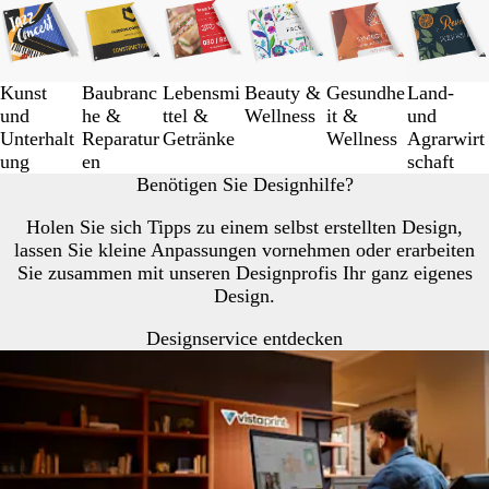
1
bis
3
von
Kunst
Baubranc
Lebensmi
Beauty &
Gesundhe
Land-
6
und
he &
ttel &
Wellness
it &
und
Unterhalt
Reparatur
Getränke
Wellness
Agrarwirt
ung
en
schaft
Benötigen Sie Designhilfe?
Holen Sie sich Tipps zu einem selbst erstellten Design,
lassen Sie kleine Anpassungen vornehmen oder erarbeiten
Sie zusammen mit unseren Designprofis Ihr ganz eigenes
Design.
Designservice entdecken