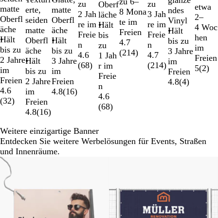
zu 6–
zu
zu
Oberf
etwa
matte
matte
erte,
ndes
8 Mona
2 Jah
3 Jah
läche
2–
Oberfl
Oberfl
seiden
Vinyl
te im
re im
re im
Hält
4 Woc
äche
äche
matte
Hält
Freien
Freie
Freie
bis
hen
Hält
Hält
Oberfl
bis zu
4.7
n
n
zu
im
bis zu
bis zu
äche
3 Jahre
(
214
)
4.6
4.7
1 Jah
Freien
2 Jahre
3 Jahre
Hält
im
(
68
)
(
214
)
r im
5
(
2
)
im
im
bis zu
Freien
Freie
Freien
Freien
2 Jahre
4.8
(
4
)
n
4.6
4.8
(
16
)
im
4.6
(
32
)
Freien
(
68
)
4.8
(
16
)
Weitere einzigartige Banner
Entdecken Sie weitere Werbelösungen für Events, Straßen
und Innenräume.
Neue Optionen
Neu