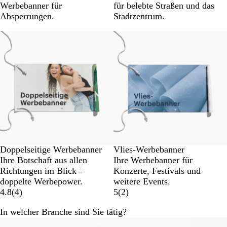
Werbebanner für
für belebte Straßen und das
Absperrungen.
Stadtzentrum.
Neue Optionen
Neue Optionen
Doppelseitige Werbebanner
Vlies-Werbebanner
Ihre Botschaft aus allen
Ihre Werbebanner für
Richtungen im Blick =
Konzerte, Festivals und
doppelte Werbepower.
weitere Events.
4.8
(
4
)
5
(
2
)
In welcher Branche sind Sie tätig?
Galeriebilder