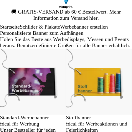
Galeriebild
🚚
GRATIS-VERSAND ab 60 € Bestellwert. Mehr
1
Information zum Versand
hier
.
von
Startseite
Schilder & Plakate
Werbebanner erstellen
1
Personalisierte Banner zum Aufhängen
Holen Sie das Beste aus Werbedisplays, Messen und Events
heraus. Benutzerdefinierte Größen für alle Banner erhältlich.
Neue Optionen
Neue Optionen
Standard-Werbebanner
Stoffbanner
Ideal für Werbung
Ideal für Werbeaktionen und
Unser Bestseller für jeden
Feierlichkeiten