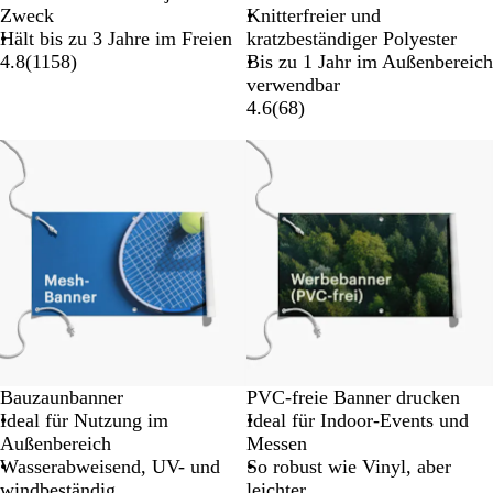
Zweck
Knitterfreier und
Hält bis zu 3 Jahre im Freien
kratzbeständiger Polyester
4.8
(
1158
)
Bis zu 1 Jahr im Außenbereich
verwendbar
4.6
(
68
)
Neue Optionen
Neue Optionen
Bauzaunbanner
PVC-freie Banner drucken
Ideal für Nutzung im
Ideal für Indoor-Events und
Außenbereich
Messen
Wasserabweisend, UV- und
So robust wie Vinyl, aber
windbeständig
leichter