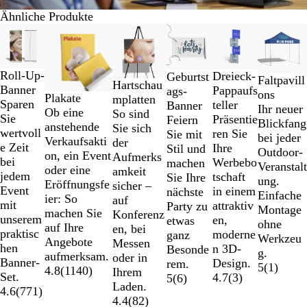
Ähnliche Produkte
Galeriebilder
Neue Optionen
Neue Optionen
Neue Opt
1
bis
2
Roll-Up-
Dreieck-
Geburtst
Faltpavill
Hartschau
von
Banner
Pappaufs
ags-
ons
Plakate
mplatten
6
Sparen
teller
Banner
Ihr neuer
Ob eine
So sind
Sie
Präsentie
Feiern
Blickfang
anstehende
Sie sich
wertvoll
ren Sie
Sie mit
bei jeder
Verkaufsakti
der
e Zeit
Ihre
Stil und
Outdoor-
on, ein Event
Aufmerks
bei
Werbebo
machen
Veranstalt
oder eine
amkeit
jedem
tschaft
Sie Ihre
ung.
Eröffnungsfe
sicher –
Event
in einem
nächste
Einfache
ier: So
auf
mit
attraktiv
Party zu
Montage
machen Sie
Konferenz
unserem
en,
etwas
ohne
auf Ihre
en, bei
praktisc
moderne
ganz
Werkzeu
Angebote
Messen
hen
n 3D-
Besonde
g.
aufmerksam.
oder in
Banner-
Design.
rem.
5
(
1
)
4.8
(
1140
)
Ihrem
Set.
4.7
(
3
)
5
(
6
)
Laden.
4.6
(
771
)
4.4
(
82
)