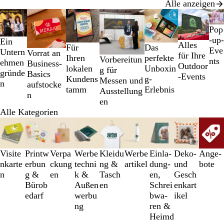
Alle anzeigen
Galeriebilder
1
Pop
bis
-up-
Ein
Alles
2
Das
Für
Eve
Untern
Vorrat an
für Ihre
von
perfekte
Ihren
Vorbereitun
nts
ehmen
Business-
Outdoor
7
Unboxin
lokalen
g für
gründe
Basics
-Events
g-
Kundens
Messen und
n
aufstocke
Erlebnis
tamm
Ausstellung
n
en
Alle Kategorien
Galeriebilder
1
bis
3
Visite
Printw
Verpa
Werbe
Kleidu
Werbe
Einl­a­
Deko-
An­­ge­­
von
nkarte
erbun
ckung
techni
ng &
artikel
dung­
und
bo­­te
9
n
g &
en
k &
Tasch
en,
Gesch
Bürob
Außen
en
Schrei
enkart
edarf
werbu
b­wa­
ikel
ng
ren &
Heimd