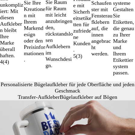
Sie Raum
Sie Ihre
systeme
Schaufen
unkompliz
e mit
für Raum
Kreatione
Gestalten
ster mit
iert: Mit
Sicherh
mit leicht
n mit
Sie
Fensterau
diesen
eitsetike
anzubringen
Ihrem
Etiketten,
fklebern
Aufkleber
tten für
den,
Markend
die genau
auf, die
n bleibt
zufriede
rückstandslo
esign
zu Ihrer
innen
Ihre
ne
sen
oder den
Marke
angebrac
Marke
Kunden
Aufklebern
Preisinfor
und
ht
überall
.
im
mationen
Ihrem
werden.
haften.
5
(
3
)
Wunschdesi
.
Etikettier
4
(
4
)
gn.
system
passen.
Personalisierte Bügelaufkleber für jede Oberfläche und jeden
Geschmack
Transfer-Aufkleber
Bügelaufkleber auf Bögen