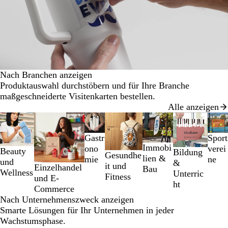
Nach Branchen anzeigen
Produktauswahl durchstöbern und für Ihre Branche
maßgeschneiderte Visitenkarten bestellen.
Alle anzeigen
Galeriebilder
1
Sport
Gastr
bis
Immobi
verei
ono
2
Beauty
Bildung
Gesundhe
lien &
ne
mie
von
und
&
it und
Einzelhandel
Bau
7
Wellness
Unterric
Fitness
und E-
ht
Commerce
Nach Unternehmenszweck anzeigen
Smarte Lösungen für Ihr Unternehmen in jeder
Wachstumsphase.