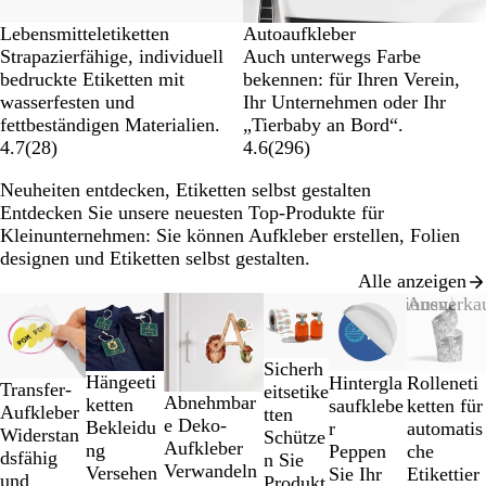
Lebensmitteletiketten
Autoaufkleber
Strapazierfähige, individuell
Auch unterwegs Farbe
bedruckte Etiketten mit
bekennen: für Ihren Verein,
wasserfesten und
Ihr Unternehmen oder Ihr
fettbeständigen Materialien.
„Tierbaby an Bord“.
4.7
(
28
)
4.6
(
296
)
Neuheiten entdecken, Etiketten selbst gestalten
Entdecken Sie unsere neuesten Top-Produkte für
Kleinunternehmen: Sie können Aufkleber erstellen, Folien
designen und Etiketten selbst gestalten.
Alle anzeigen
Galeriebilder
Neu
Neu
Neue Optionen
Neue Optionen
Ausverka
1
bis
Sicherh
2
Hängeeti
Rolleneti
Hintergla
Transfer-
eitsetike
von
Abnehmbar
ketten
ketten für
saufklebe
Aufkleber
tten
6
e Deko-
Bekleidu
automatis
r
Widerstan
Schütze
Aufkleber
ng
che
Peppen
dsfähig
n Sie
Verwandeln
Versehen
Etikettier
Sie Ihr
und
Produkt