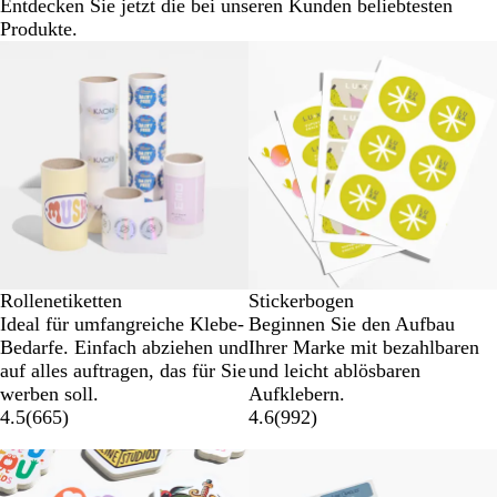
Entdecken Sie jetzt die bei unseren Kunden beliebtesten
Produkte.
Neue Optionen
Listenp. gesenkt
Rollenetiketten
Stickerbogen
Ideal für umfangreiche Klebe-
Beginnen Sie den Aufbau
Bedarfe. Einfach abziehen und
Ihrer Marke mit bezahlbaren
auf alles auftragen, das für Sie
und leicht ablösbaren
werben soll.
Aufklebern.
4.5
(
665
)
4.6
(
992
)
Neue Optionen