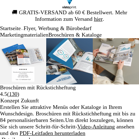
Galeriebild
🚚
GRATIS-VERSAND ab 60 € Bestellwert. Mehr
1
Information zum Versand
hier
.
von
Startseite
Flyer, Werbung & Bürobedarf
1
...
Mar­ke­ting­ma­te­rialien
Broschüren & Kataloge
Galeriebild
Vergrößer-/verkleinerbares
Zoom
Verwenden
Klicken
Vergrößer-/verkleinerbares
Zoom
Verwenden
Klicken
Vergrößer-
Zoom
Verwende
Klicken
1
Bild
auf
Sie
zum
Bild
auf
Sie
zum
Bild
auf
Sie
zum
von
Minimum
die
Vergrößern
Minimum
die
Vergrößern
Minimum
die
Vergrößer
3
Tasten
Tasten
Tasten
+
+
+
und
und
und
-
-
-
zum
zum
zum
Broschüren mit Rückstichheftung
Zoomen
Zoomen
Zoomen
Bewertungen
4.5
(
130
)
und
und
und
130
Konzept Zukunft
die
die
die
lesen
Erstellen Sie attraktive Menüs oder Kataloge in Ihrem
Pfeiltasten
Pfeiltasten
Pfeiltasten
Wunschdesign. Broschüren mit Rückstichheftung mit bis zu
zum
zum
zum
84 personalisierbaren Seiten.
Um direkt loszulegen, können
Schwenken.
Schwenken.
Schwenke
Sie sich unsere Schritt-für-Schritt-
Video-Anleitung
ansehen
und den
PDF-Leitfaden herunterladen