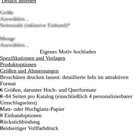
Details ansehen
Größe
Auswählen...
Seitenzahl (inklusive Einband)
*
Loading
options
Menge
Auswählen...
Eigenes Motiv hochladen
Spezifikationen und Vorlagen
Produktoptionen
Größen und Abmessungen
Broschüren drucken lassen: detaillierte Info im attraktiven
Format
6 Größen, darunter Hoch- und Querformate
8–84 Seiten pro Katalog (einschließlich 4 personalisierbarer
Umschlagseiten)
Matt- oder Hochglanz-Papier
3 Einbandoptionen
Rückstichbindung
Beidseitiger Vollfarbdruck