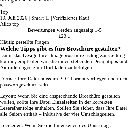
5
Top
19. Juli 2026
|
Smart T.
|
Verifizierter Kauf
Alles top
Bewertungen werden angezeigt
1-5
1
2
3
Gehe
Gehe
Gehe
Häufig gestellte Fragen
zu
zu
zu
Welche Tipps gibt es fürs Broschüre gestalten?
Seite
Seite
Seite
Damit das Design Ihrer Imagebroschüre richtig zur Geltung
kommt, empfehlen wir, die unten stehenden Designtipps und
Anforderungen zum Hochladen zu befolgen.
Format:
Ihre Datei muss im PDF-Format vorliegen und nicht
passwortgeschützt sein.
Layout:
Wenn Sie eine ansprechende Broschüre gestalten
wollen, sollte Ihre Datei Einzelseiten in der korrekten
Lesereihenfolge enthalten. Stellen Sie sicher, dass Ihre Datei
alle Seiten enthält – inklusive der vier Umschlagseiten.
Leerseiten:
Wenn Sie die Innenseiten des Umschlags