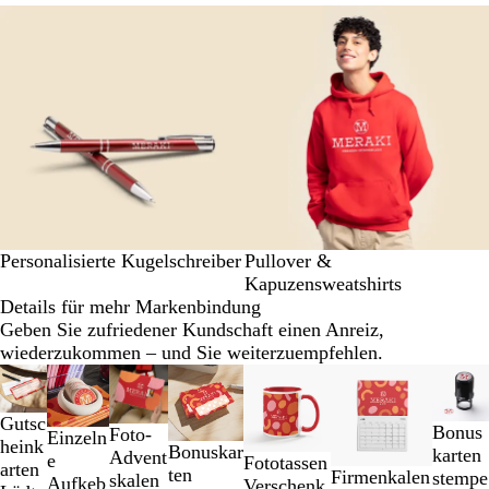
Personalisierte Kugelschreiber
Pullover &
Kapuzensweatshirts
Details für mehr Markenbindung
Geben Sie zufriedener Kundschaft einen Anreiz,
wiederzukommen – und Sie weiterzuempfehlen.
Galeriebilder
Neue Optionen
Neue Optionen
1
bis
Gutsc
Bonus
Foto-
Einzeln
2
heink
Bonuskar
karten
Advent
e
Fototassen
von
arten
ten
Firmenkalen
stempe
skalen
Aufkeb
Verschenk