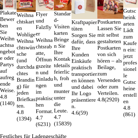
1
bis
Gutsc
Plakate
Standar
Flyer
2
Weihna
heink
Bewer
d-
und
von
chtskart
Postkarten
Kraftpapier
arten
ben
Visiten
Falzfly
7
en
Lassen Sie
tüten
Lädt
Sie
karten
er
Wohlige
mit selbst
Sorgen Sie
zum
Weihn
Bringe
Weihna
Weihna
gestalteten
dafür, dass
Kaufe
achtsa
n Sie
chtsrab
chtswün
Postkarten
Ihre
n ein:
ngebot
Ihre
atte,
sche
von sich
Kunden
jetzt
e oder
Kontak
Öffnun
(und
hören – als
Einkäufe
profes
Partys
tdetails
gszeite
durchda
Beilage,
praktisch
sionel
auf
feierlic
n und
chtes
zum
transportier
le
aufreg
h, froh
Einladu
Brandin
Versenden
en können
Gutsc
ende
und
ngen
g) für
oder zum
und dabei
heine
Weise.
munter
im
jeden
Verteilen.
Ihr Logo
erstell
4.8
unter
praktisc
Briefkas
4.8
(
2920
)
präsentiere
en
(
1140
)
die
hen
ten.
n.
4.8
Leute.
Format.
4.8
4.6
(
59
)
(
861
)
4.7
4.7
(
1394
)
(
15839
)
(
6231
)
Festliches für Ladengeschäfte