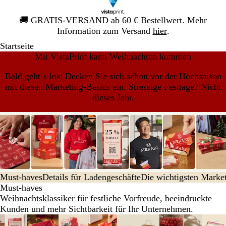
Galeriebild
🚚
GRATIS-VERSAND ab 60 € Bestellwert. Mehr
1
Information zum Versand
hier
.
von
Startseite
1
Mit VistaPrint kann Weihnachten kommen
Bald geht‘s los: Decken Sie sich schon vor der Hochsaison
mit diesen Marketing-Basics ein. Stressige Festtage? Nicht
dieses Jahr.
Must-haves
Details für Ladengeschäfte
Die wichtigsten Market
Must-haves
Weihnachtsklassiker für festliche Vorfreude, beeindruckte
Kunden und mehr Sichtbarkeit für Ihr Unternehmen.
Galeriebilder