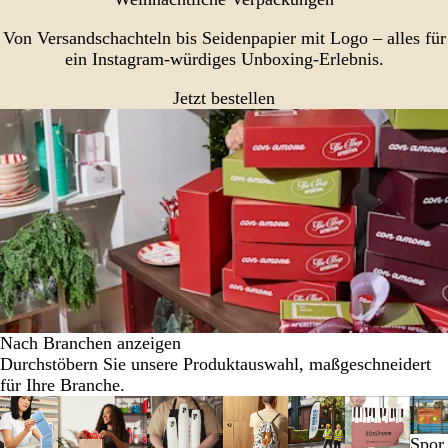
Von Versandschachteln bis Seidenpapier mit Logo – alles für
ein Instagram-würdiges Unboxing-Erlebnis.
Jetzt bestellen
Nach Branchen anzeigen
Durchstöbern Sie unsere Produktauswahl, maßgeschneidert
für Ihre Branche.
Galeriebilder
1
Spor
bis