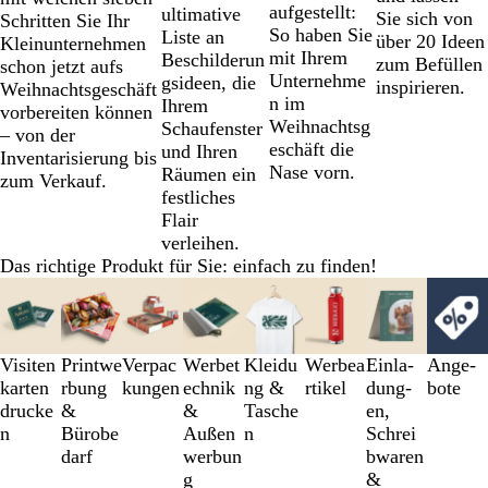
aufgestellt:
ultimative
Sie sich von
Schritten Sie Ihr
So haben Sie
Liste an
über 20 Ideen
Kleinunternehmen
mit Ihrem
Beschilderun
zum Befüllen
schon jetzt aufs
Unternehme
gsideen, die
inspirieren.
Weihnachtsgeschäft
n im
Ihrem
vorbereiten können
Weihnachtsg
Schaufenster
– von der
eschäft die
und Ihren
Inventarisierung bis
Nase vorn.
Räumen ein
zum Verkauf.
festliches
Flair
verleihen.
Das richtige Produkt für Sie: einfach zu finden!
Galeriebilder
1
bis
3
Visiten
Printwe
Verpac
Werbet
Kleidu
Werbea
Einl­a­
An­­ge­­
von
karten
rbung
kungen
echnik
ng &
rtikel
dung­
bo­­te
8
drucke
&
&
Tasche
en,
n
Bürobe
Außen
n
Schrei
darf
werbun
b­wa­ren
g
&