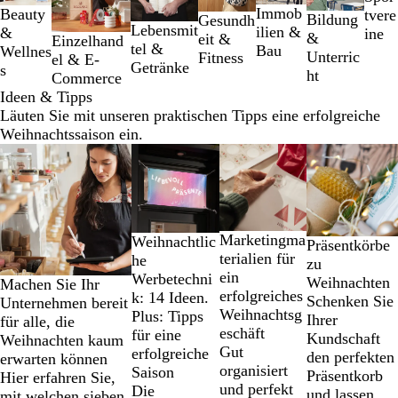
Immob
Beauty
tvere
2
Bildung
Gesundh
Lebensmit
ilien &
&
ine
von
&
eit &
Einzelhand
tel &
Bau
Wellnes
7
Unterric
Fitness
el & E-
Getränke
s
ht
Commerce
Ideen & Tipps
Läuten Sie mit unseren praktischen Tipps eine erfolgreiche
Weihnachtssaison ein.
Galeriebilder
1
bis
2
von
Marketingma
Weihnachtlic
Präsentkörbe
4
terialien für
he
zu
ein
Werbetechni
Weihnachten
Machen Sie Ihr
erfolgreiches
k: 14 Ideen.
Schenken Sie
Unternehmen bereit
Weihnachtsg
Plus: Tipps
Ihrer
für alle, die
eschäft
für eine
Kundschaft
Weihnachten kaum
Gut
erfolgreiche
den perfekten
erwarten können
organisiert
Saison
Präsentkorb
Hier erfahren Sie,
und perfekt
Die
und lassen
mit welchen sieben