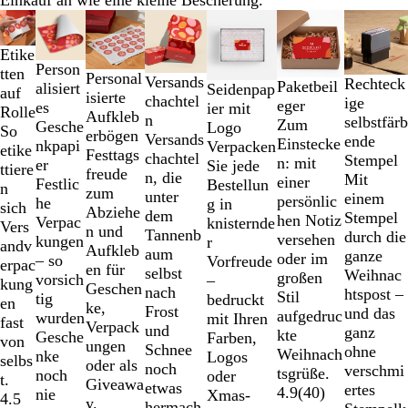
Einkauf an wie eine kleine Bescherung.
Galeriebilder
Neue Optionen
Listenp. gesenkt
Neu
1
Etike
bis
Person
tten
2
Personal
Versands
Rechteck
Paketbeil
alisiert
Seidenpap
auf
von
isierte
chachtel
ige
eger
es
ier mit
Rolle
7
Aufkleb
n
selbstfärb
Zum
Gesche
Logo
So
erbögen
Versands
ende
Einstecke
nkpapi
Verpacken
etike
Festtags
chachtel
Stempel
n: mit
er
Sie jede
ttiere
freude
n, die
Mit
einer
Festlic
Bestellun
n
zum
unter
einem
persönlic
he
g in
sich
Abziehe
dem
Stempel
hen Notiz
Verpac
knisternde
Vers
n und
Tannenb
durch die
versehen
kungen
r
andv
Aufkleb
aum
ganze
oder im
– so
Vorfreude
erpac
en für
selbst
Weihnac
großen
vorsich
–
kung
Geschen
nach
htspost –
Stil
tig
bedruckt
en
ke,
Frost
und das
aufgedruc
wurden
mit Ihren
fast
Verpack
und
ganz
kte
Gesche
Farben,
von
ungen
Schnee
ohne
Weihnach
nke
Logos
selbs
oder als
noch
verschmi
tsgrüße.
noch
oder
t.
Giveawa
etwas
ertes
4.9
(
40
)
nie
Xmas-
4.5
y.
hermach