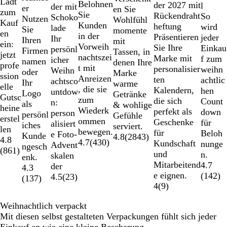
7
Lädt
Belohnen
der 2027 mit
l
der mit
er
en Sie
zum
Sie
Rückendraht
So
Schoko
Nutzen
Wohlfühl
Kauf
Kunden
heftung
wird
lade
Sie
momente
en
in der
Präsentieren
jeder
Ihr
Ihren
mit
ein:
Vorweih
Sie Ihre
Einkau
persönl
Firmen
Tassen, in
jetzt
nachtszei
Marke mit
f zum
icher
namen
denen Ihre
profe
t mit
personalisier
weihn
Weihn
oder
Marke
ssion
Anreizen
ten
achtlic
achtsco
Ihr
warme
elle
, die sie
Kalendern,
hen
untdow
Logo
Getränke
Gutsc
zum
die sich
Count
n:
als
& wohlige
heine
Wiederk
perfekt als
down
person
persönl
Gefühle
erstel
ommen
Geschenke
für
alisiert
iches
serviert.
len
bewegen.
für
Beloh
e Foto-
Kunde
4.8
(
2843
)
4.8
4.7
(
430
)
Kundschaft
nunge
Advent
ngesch
(
861
)
und
n.
skalen
enk.
Mitarbeitend
4.7
der
4.3
e eignen.
(
142
)
4.5
(
23
)
(
137
)
4
(
9
)
Weihnachtlich verpackt
Mit diesen selbst gestalteten Verpackungen fühlt sich jeder