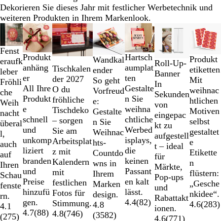
Dekorieren Sie dieses Jahr mit festlicher Werbetechnik und
weiteren Produkten in Ihrem Markenlook.
Galeriebilder
Neue Optionen
Neue Optionen
Listenp.
1
bis
Fenst
Produkt
Hartsch
2
Produkt
Wandkal
eraufk
Roll-Up-
anhäng
aumplat
Tischkalen
von
etiketten
ender
leber
Banner
er
ten
der 2027
7
Mit
So geht
Fröhli
In
All Ihre
Gestalte
O du
weihnac
Vorfreud
che
Sekunden
Produkt
n Sie
fröhliche
htlichen
e:
Weih
von
e
weihna
Tischdeko
Motiven
Gestalte
nacht
eingepac
schnell
chtliche
– sorgen
selbst
n Sie
überal
kt zu
und
Werbed
Sie am
gestaltet
Weihnac
l,
aufgestell
unkomp
isplays,
Arbeitsplat
e
hts-
auch
t – ideal
liziert
die
z mit
Etikette
Countdo
auf
für
branden
keinen
Kalendern
n
wns in
Ihren
Märkte,
und
Passant
mit
flüstern:
Ihrem
Schau
Pop-ups
Preise
en kalt
festlichen
„Gesche
Marken
fenste
und
hinzufü
lässt.
Fotos für
nkidee“.
design.
rn.
Rabattakt
gen.
4.4
(
82
)
Stimmung.
4.6
(
283
)
4.8
4.1
ionen.
4.7
(
88
)
4.8
(
746
)
(
3582
)
(
275
)
4.6
(
771
)