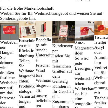
Für die frohe Markenbotschaft
Werben Sie für Ihr Weihnachtsangebot und weisen Sie auf
Sonderangebote hin.
Galeriebilder
Neue Optionen
Neue Optionen
1
bis
Tischau
2
Beachfla
Broschür
fsteller
Werbeban
Auto-
von
gs mit
en mit
Kundenstop
Acryl
ner
Magnetsch
6
runder
Rückstic
per
oder
Hängen
ilder
Unterseit
hheftung
Laden Sie
Alumin
Sie
So wird
e
Teilen
mit
ium
drinnen
jede
Frischer
Sie
feierlichen
Verbrei
wie
Besorgung
Wind
Weihnac
Grüßen auf
ten Sie
draußen
zur
fürs
htsgeschi
dem
Weihna
festliche
weihnachtl
Weihnac
chten,
Gehsteig
chtssti
Werbeban
ichen
htsgesch
Produktk
Kunden in
mmung
ner auf,
Werbechan
äft:
ataloge,
Ihr Geschäft
mit
um das
ce. Für
unsere
Veranstal
ein.
Tischau
Interesse
eine
beliebtes
tungen
Zusammenk
fsteller
der
temporäre
ten
und
lappbares
n im
Kunden