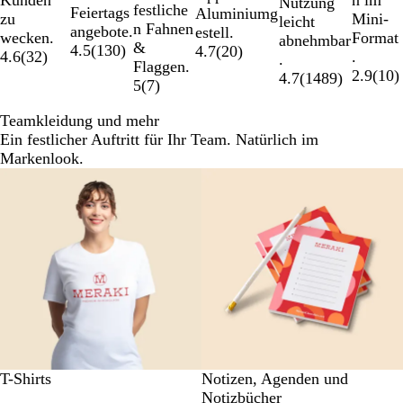
Nutzung
festliche
Feiertags
Aluminiumg
Mini-
zu
leicht
n Fahnen
angebote.
estell.
Format
wecken.
abnehmbar
&
4.5
(
130
)
4.7
(
20
)
.
4.6
(
32
)
.
Flaggen.
2.9
(
10
)
4.7
(
1489
)
5
(
7
)
Teamkleidung und mehr
Ein festlicher Auftritt für Ihr Team. Natürlich im
Markenlook.
T-Shirts
Notizen, Agenden und
Notizbücher