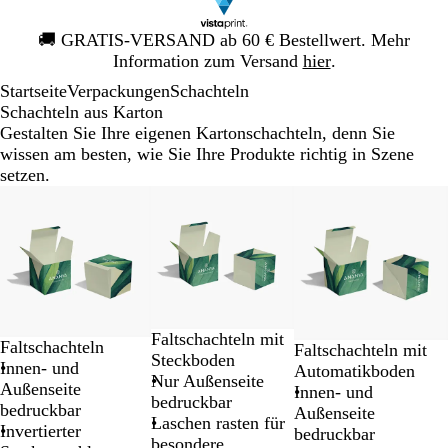
Galeriebild
🚚
GRATIS-VERSAND ab 60 € Bestellwert. Mehr
1
Information zum Versand
hier
.
von
Startseite
Verpackungen
Schachteln
1
Schachteln aus Karton
Gestalten Sie Ihre eigenen Kartonschachteln, denn Sie
wissen am besten, wie Sie Ihre Produkte richtig in Szene
setzen.
Galeriebilder
Neuer Tiefpreis
Neuer Tiefpreis
Neuer Tiefpreis
1
bis
2
von
3
Faltschachteln mit
Faltschachteln
Faltschachteln mit
Steckboden
Innen- und
Automatikboden
Nur Außenseite
Außenseite
Innen- und
bedruckbar
bedruckbar
Außenseite
Laschen rasten für
Invertierter
bedruckbar
besondere