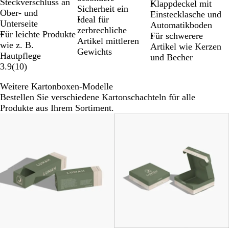
Steckverschluss an
Klappdeckel mit
Sicherheit ein
Ober- und
Einstecklasche und
Ideal für
Unterseite
Automatikboden
zerbrechliche
Für leichte Produkte
Für schwerere
Artikel mittleren
wie z. B.
Artikel wie Kerzen
Gewichts
Hautpflege
und Becher
3.9
(
10
)
Weitere Kartonboxen-Modelle
Bestellen Sie verschiedene Kartonschachteln für alle
Produkte aus Ihrem Sortiment.
Neuer Tiefpreis