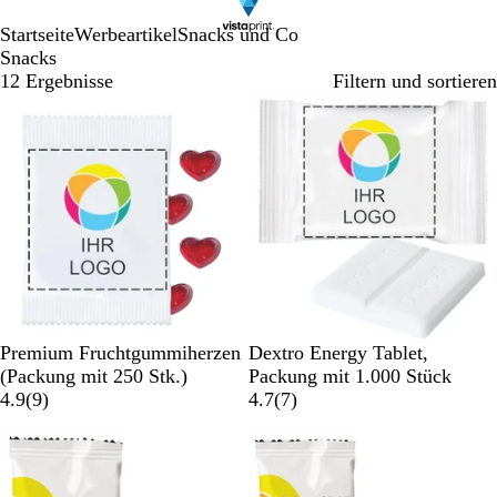
Startseite
Werbeartikel
Snacks und Co
Snacks
12 Ergebnisse
Filtern und sortieren
Bestseller
W
W
Premium Fruchtgummiherzen
Dextro Energy Tablet,
h
e
(Packung mit 250 Stk.)
Packung mit 1.000 Stück
i
9
i
7
4.9
(
9
)
4.7
(
7
)
t
B
ß
B
e
e
e
w
w
e
e