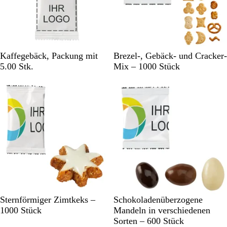
W
W
Kaffegebäck, Packung mit
Brezel-, Gebäck- und Cracker-
e
e
5.00 Stk.
Mix – 1000 Stück
i
i
Nicht auf Lager
Nicht auf Lager
ß
ß
W
W
Sternförmiger Zimtkeks –
Schokoladenüberzogene
e
e
1000 Stück
Mandeln in verschiedenen
i
i
Sorten – 600 Stück