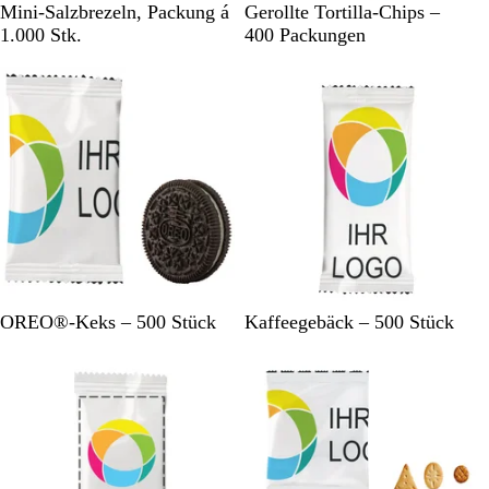
W
W
Mini-Salzbrezeln, Packung á
Gerollte Tortilla-Chips –
e
e
1.000 Stk.
400 Packungen
i
i
ß
ß
W
W
OREO®-Keks – 500 Stück
Kaffeegebäck – 500 Stück
e
e
i
i
ß
ß