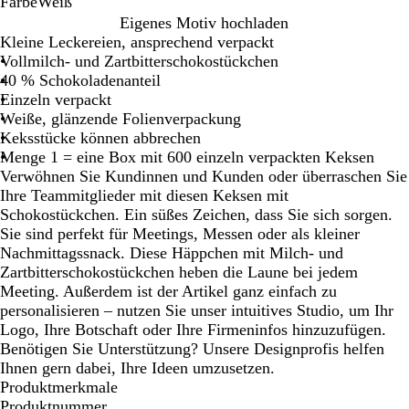
Farbe
Weiß
W
Eigenes Motiv hochladen
e
Kleine Leckereien, ansprechend verpackt
i
Vollmilch- und Zartbitterschokostückchen
ß
40 % Schokoladenanteil
Einzeln verpackt
Weiße, glänzende Folienverpackung
Keksstücke können abbrechen
Menge 1 = eine Box mit 600 einzeln verpackten Keksen
Verwöhnen Sie Kundinnen und Kunden oder überraschen Sie
Ihre Teammitglieder mit diesen Keksen mit
Schokostückchen. Ein süßes Zeichen, dass Sie sich sorgen.
Sie sind perfekt für Meetings, Messen oder als kleiner
Nachmittagssnack. Diese Häppchen mit Milch- und
Zartbitterschokostückchen heben die Laune bei jedem
Meeting. Außerdem ist der Artikel ganz einfach zu
personalisieren – nutzen Sie unser intuitives Studio, um Ihr
Logo, Ihre Botschaft oder Ihre Firmeninfos hinzuzufügen.
Benötigen Sie Unterstützung? Unsere Designprofis helfen
Ihnen gern dabei, Ihre Ideen umzusetzen.
Produktmerkmale
Produktnummer