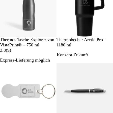
c
r
a
h
t
u
G
u
r
n
a
g
u
e
n
S
S
W
Thermosflasche Explorer von
Thermobecher Arctic Pro –
c
c
e
VistaPrint® – 750 ml
1180 ml
h
9
h
i
3.8
(
9
)
Konzept Zukunft
w
B
w
ß
Express-Lieferung möglich
a
e
a
r
w
r
z
e
z
r
t
u
n
g
e
n