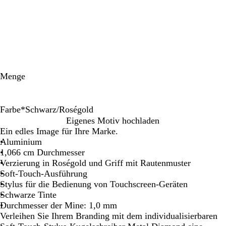
Menge
Farbe
*
Schwarz/Roségold
R
M
T
S
H
Eigenes Motiv hochladen
o
a
a
c
e
Ein edles Image für Ihre Marke.
t
r
u
h
l
Aluminium
/
i
p
w
l
1,066 cm Durchmesser
R
n
e
a
b
Verzierung in Roségold und Griff mit Rautenmuster
o
e
/
r
l
Soft-Touch-Ausführung
s
b
R
z
a
Stylus für die Bedienung von Touchscreen-Geräten
é
l
o
/
u
Schwarze Tinte
g
a
s
R
/
Durchmesser der Mine: 1,0 mm
o
u
é
o
R
Verleihen Sie Ihrem Branding mit dem individualisierbaren
l
/
g
s
o