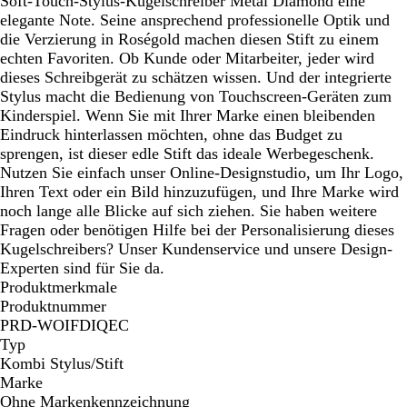
Soft-Touch-Stylus-Kugelschreiber Metal Diamond eine
d
R
o
é
s
elegante Note. Seine ansprechend professionelle Optik und
o
l
g
é
die Verzierung in Roségold machen diesen Stift zu einem
s
d
o
g
echten Favoriten. Ob Kunde oder Mitarbeiter, jeder wird
é
l
o
dieses Schreibgerät zu schätzen wissen. Und der integrierte
g
d
l
Stylus macht die Bedienung von Touchscreen-Geräten zum
o
d
Kinderspiel. Wenn Sie mit Ihrer Marke einen bleibenden
l
Eindruck hinterlassen möchten, ohne das Budget zu
d
sprengen, ist dieser edle Stift das ideale Werbegeschenk.
Nutzen Sie einfach unser Online-Designstudio, um Ihr Logo,
Ihren Text oder ein Bild hinzuzufügen, und Ihre Marke wird
noch lange alle Blicke auf sich ziehen. Sie haben weitere
Fragen oder benötigen Hilfe bei der Personalisierung dieses
Kugelschreibers? Unser Kundenservice und unsere Design-
Experten sind für Sie da.
Produktmerkmale
Produktnummer
PRD-WOIFDIQEC
Typ
Kombi Stylus/Stift
Marke
Ohne Markenkennzeichnung