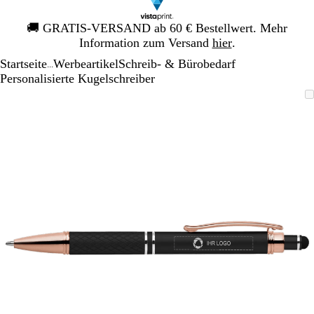
Galeriebild
🚚
GRATIS-VERSAND ab 60 € Bestellwert. Mehr
1
Information zum Versand
hier
.
von
Startseite
Werbeartikel
Schreib- & Bürobedarf
1
...
Personalisierte Kugelschreiber
Galeriebild
Vergrößer-/verkleinerbares
Zoom
Verwenden
Klicken
1
Bild
auf
Sie
zum
von
Minimum
die
Vergrößern
1
Tasten
+
und
-
zum
Zoomen
und
die
Pfeiltasten
zum
Schwenken.