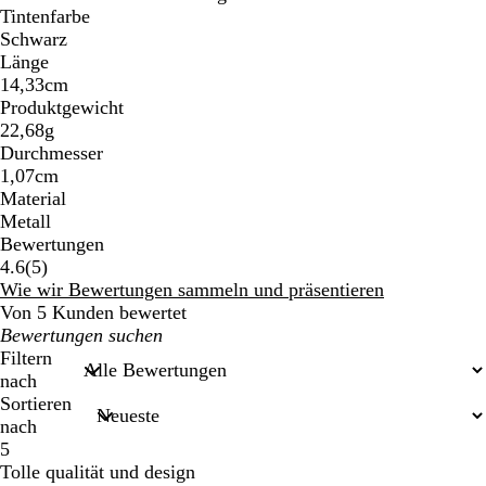
Tintenfarbe
Schwarz
Länge
14,33cm
Produktgewicht
22,68g
Durchmesser
1,07cm
Material
Metall
Bewertungen
5
4.6
(
5
)
Bewertungen
Wie wir Bewertungen sammeln und präsentieren
Von 5 Kunden bewertet
Meine
Sucheingaben
Filtern
nach
Sortieren
nach
5
Tolle qualität und design